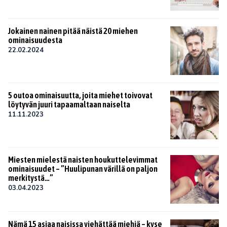
Jokainen nainen pitää näistä 20 miehen
ominaisuudesta
22.02.2024
5 outoa ominaisuutta, joita miehet toivovat
löytyvän juuri tapaamaltaan naiselta
11.11.2023
Miesten mielestä naisten houkuttelevimmat
ominaisuudet – ”Huulipunan värillä on paljon
merkitystä…”
03.04.2023
Nämä 15 asiaa naisissa viehättää miehiä – kyse