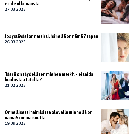
ei ole ulkonäöstä
27.03.2023
Jos ystäväsi on narsisti, hänellä on nämä 7 tapaa
26.03.2023
Tässä on täydellisen miehen merkit – ei taida
kuulostaa tutulta?
21.02.2023
Onnellisesti naimisissa olevalla miehellä on
nämä 5 ominaisuutta
19.09.2022