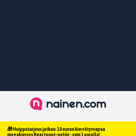
🎁 Huipputarjous jatkuu: 10 euron kierrätysvapaa
megakierros Reactoonz-peliin - vain 1 eurolla!