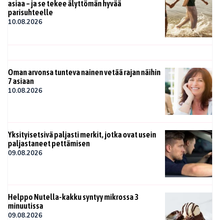
asiaa – ja se tekee älyttömän hyvää
parisuhteelle
10.08.2026
Oman arvonsa tunteva nainen vetää rajan näihin
7 asiaan
10.08.2026
Yksityisetsivä paljasti merkit, jotka ovat usein
paljastaneet pettämisen
09.08.2026
Helppo Nutella-kakku syntyy mikrossa 3
minuutissa
09.08.2026