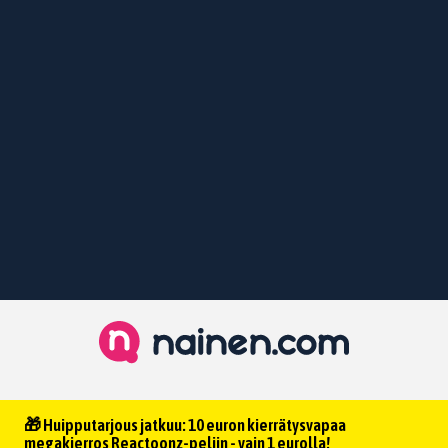
🎁 Huipputarjous jatkuu: 10 euron kierrätysvapaa
megakierros Reactoonz-peliin - vain 1 eurolla!