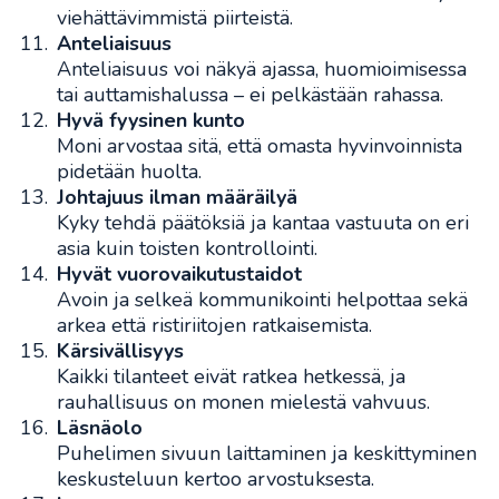
viehättävimmistä piirteistä.
Anteliaisuus
Anteliaisuus voi näkyä ajassa, huomioimisessa
tai auttamishalussa – ei pelkästään rahassa.
Hyvä fyysinen kunto
Moni arvostaa sitä, että omasta hyvinvoinnista
pidetään huolta.
Johtajuus ilman määräilyä
Kyky tehdä päätöksiä ja kantaa vastuuta on eri
asia kuin toisten kontrollointi.
Hyvät vuorovaikutustaidot
Avoin ja selkeä kommunikointi helpottaa sekä
arkea että ristiriitojen ratkaisemista.
Kärsivällisyys
Kaikki tilanteet eivät ratkea hetkessä, ja
rauhallisuus on monen mielestä vahvuus.
Läsnäolo
Puhelimen sivuun laittaminen ja keskittyminen
keskusteluun kertoo arvostuksesta.