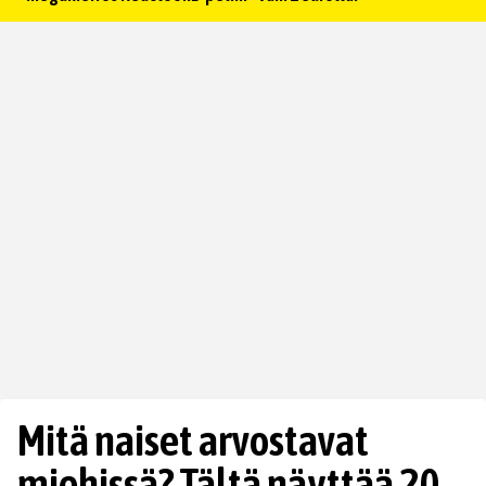
Mitä naiset arvostavat
miehissä? Tältä näyttää 20