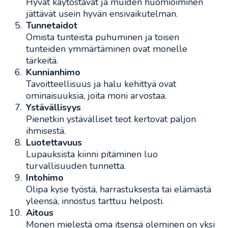
Hyvät käytöstavat ja muiden huomioiminen
jättävät usein hyvän ensivaikutelman.
Tunnetaidot
Omista tunteista puhuminen ja toisen
tunteiden ymmärtäminen ovat monelle
tärkeitä.
Kunnianhimo
Tavoitteellisuus ja halu kehittyä ovat
ominaisuuksia, joita moni arvostaa.
Ystävällisyys
Pienetkin ystävälliset teot kertovat paljon
ihmisestä.
Luotettavuus
Lupauksista kiinni pitäminen luo
turvallisuuden tunnetta.
Intohimo
Olipa kyse työstä, harrastuksesta tai elämästä
yleensä, innostus tarttuu helposti.
Aitous
Monen mielestä oma itsensä oleminen on yksi