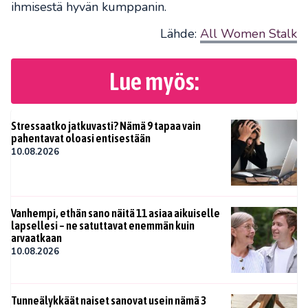
ihmisestä hyvän kumppanin.
Lähde:
All Women Stalk
Lue myös:
Stressaatko jatkuvasti? Nämä 9 tapaa vain
pahentavat oloasi entisestään
10.08.2026
Vanhempi, ethän sano näitä 11 asiaa aikuiselle
lapsellesi – ne satuttavat enemmän kuin
arvaatkaan
10.08.2026
Tunneälykkäät naiset sanovat usein nämä 3