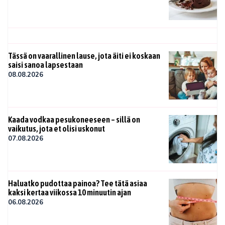
Tässä on vaarallinen lause, jota äiti ei koskaan
saisi sanoa lapsestaan
08.08.2026
Kaada vodkaa pesukoneeseen – sillä on
vaikutus, jota et olisi uskonut
07.08.2026
Haluatko pudottaa painoa? Tee tätä asiaa
kaksi kertaa viikossa 10 minuutin ajan
06.08.2026