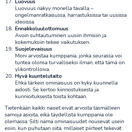
Luovuus
Luovuus näkyy monella tavalla –
ongelmanratkaisussa, harrastuksissa tai uusissa
ideoissa.
Ennakkoluulottomuus
Avoin suhtautuminen uusiin ihmisiin ja
kokemuksiin tekee vaikutuksen.
Suojelevaisuus
Moni arvostaa kumppania, jonka seurassa voi
tuntea olonsa turvalliseksi ilman, että tämä on
ylikontrolloiva.
Hyvä kuuntelutaito
Ehkä tärkein ominaisuus on kyky kuunnella
aidosti. Se kertoo kiinnostuksesta ja
kunnioituksesta toista kohtaan.
Tietenkään kaikki naiset eivät arvosta täsmälleen
samoja asioita, eikä täydellistä kumppania ole
olemassa. Silti nämä ominaisuudet nousevat usein
esiin, kun puhutaan siitä, millaiset piirteet tekevät