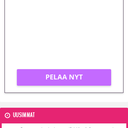
🎁 Huipputarjous jatkuu: 10
euron kierrätysvapaa
megakierros Reactoonz-
peliin – vain 1 eurolla!
Peli: Reactoonz
Vain uusille asiakkaille!
PELAA NYT
UUSIMMAT