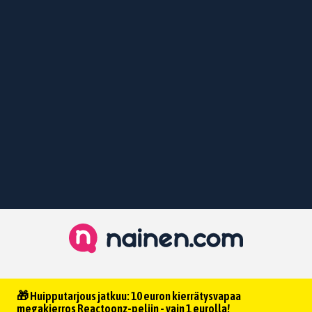
🎁 Huipputarjous jatkuu: 10 euron kierrätysvapaa
megakierros Reactoonz-peliin - vain 1 eurolla!