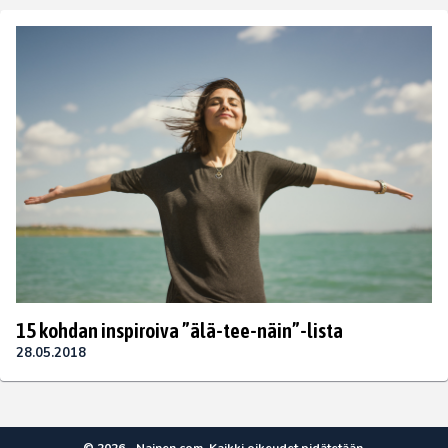
15 kohdan inspiroiva ”älä-tee-näin”-lista
28.05.2018
© 2026 - Nainen.com. Kaikki oikeudet pidätetään.