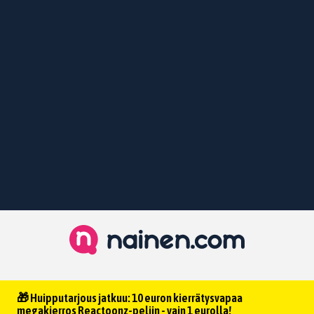
🎁 Huipputarjous jatkuu: 10 euron kierrätysvapaa
megakierros Reactoonz-peliin - vain 1 eurolla!