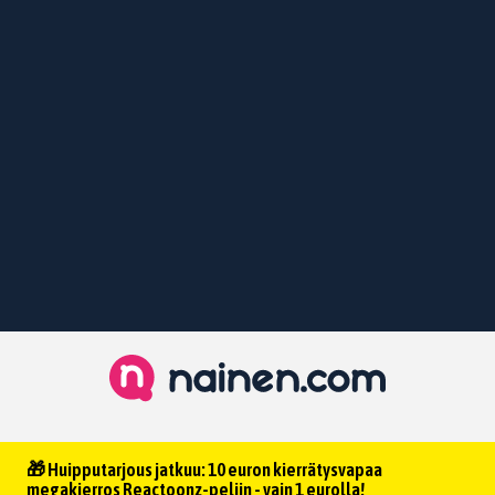
🎁 Huipputarjous jatkuu: 10 euron kierrätysvapaa
megakierros Reactoonz-peliin - vain 1 eurolla!