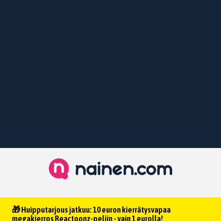
🎁 Huipputarjous jatkuu: 10 euron kierrätysvapaa
megakierros Reactoonz-peliin - vain 1 eurolla!