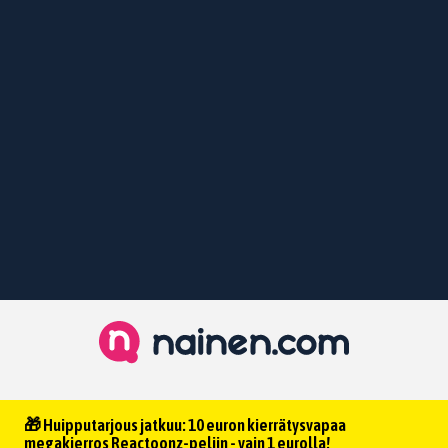
🎁 Huipputarjous jatkuu: 10 euron kierrätysvapaa
megakierros Reactoonz-peliin - vain 1 eurolla!