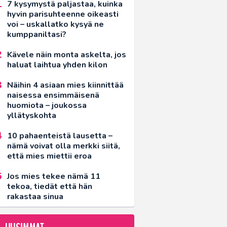
7 kysymystä paljastaa, kuinka
hyvin parisuhteenne oikeasti
voi – uskallatko kysyä ne
kumppaniltasi?
Kävele näin monta askelta, jos
haluat laihtua yhden kilon
Näihin 4 asiaan mies kiinnittää
naisessa ensimmäisenä
huomiota – joukossa
yllätyskohta
10 pahaenteistä lausetta –
nämä voivat olla merkki siitä,
että mies miettii eroa
Jos mies tekee nämä 11
tekoa, tiedät että hän
rakastaa sinua