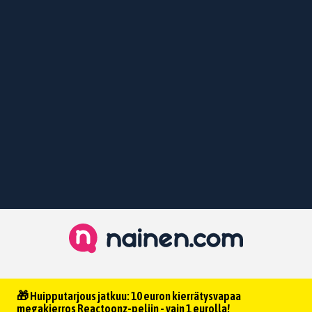
🎁 Huipputarjous jatkuu: 10 euron kierrätysvapaa
megakierros Reactoonz-peliin - vain 1 eurolla!