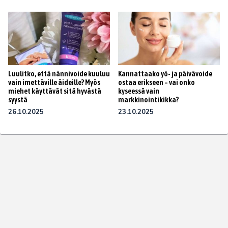
Luulitko, että nännivoide kuuluu
Kannattaako yö- ja päivävoide
vain imettäville äideille? Myös
ostaa erikseen – vai onko
miehet käyttävät sitä hyvästä
kyseessä vain
syystä
markkinointikikka?
26.10.2025
23.10.2025