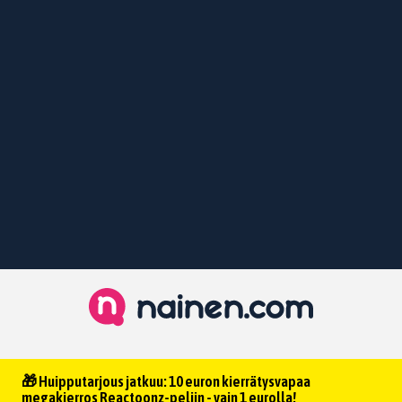
🎁 Huipputarjous jatkuu: 10 euron kierrätysvapaa
megakierros Reactoonz-peliin - vain 1 eurolla!