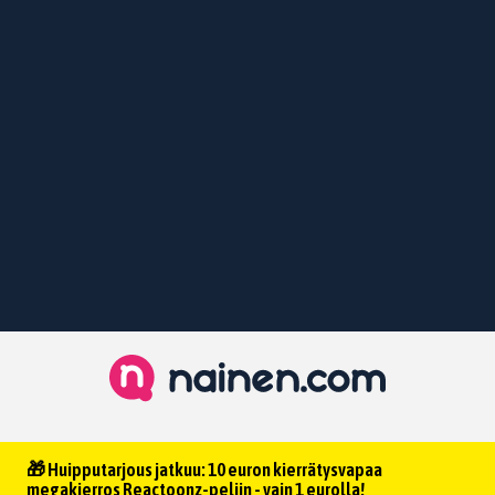
🎁 Huipputarjous jatkuu: 10 euron kierrätysvapaa
megakierros Reactoonz-peliin - vain 1 eurolla!