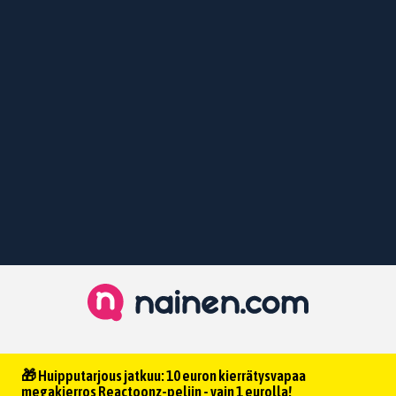
🎁 Huipputarjous jatkuu: 10 euron kierrätysvapaa
megakierros Reactoonz-peliin - vain 1 eurolla!