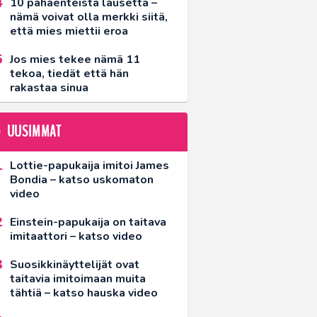
10 pahaenteistä lausetta –
nämä voivat olla merkki siitä,
että mies miettii eroa
Jos mies tekee nämä 11
tekoa, tiedät että hän
rakastaa sinua
UUSIMMAT
Lottie-papukaija imitoi James
Bondia – katso uskomaton
video
Einstein-papukaija on taitava
imitaattori – katso video
Suosikkinäyttelijät ovat
taitavia imitoimaan muita
tähtiä – katso hauska video