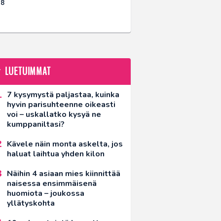
18
LUETUIMMAT
7 kysymystä paljastaa, kuinka
hyvin parisuhteenne oikeasti
voi – uskallatko kysyä ne
kumppaniltasi?
Kävele näin monta askelta, jos
haluat laihtua yhden kilon
Näihin 4 asiaan mies kiinnittää
naisessa ensimmäisenä
huomiota – joukossa
yllätyskohta