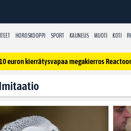
TEET
HOROSKOOPPI
SPORT
KAUNEUS
MUOTI
KOTI
R
10 euron kierrätysvapaa megakierros Reactoonz
 Imitaatio