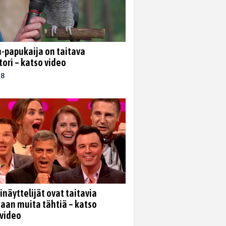
n-papukaija on taitava
tori – katso video
18
inäyttelijät ovat taitavia
aan muita tähtiä – katso
video