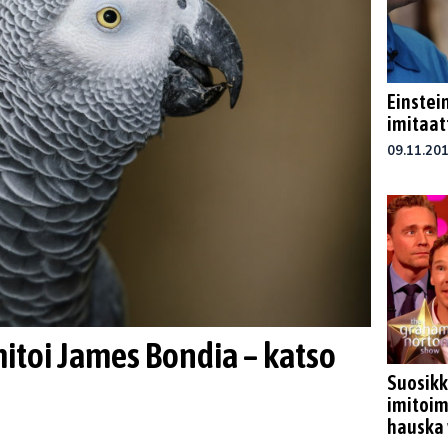
Einstei
imitaat
09.11.20
mitoi James Bondia – katso
Suosikk
imitoim
hauska 