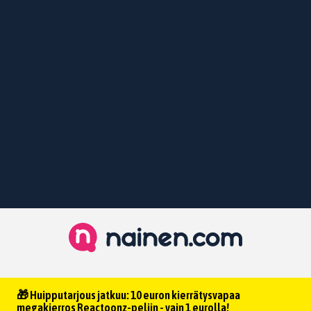
🎁 Huipputarjous jatkuu: 10 euron kierrätysvapaa
megakierros Reactoonz-peliin - vain 1 eurolla!