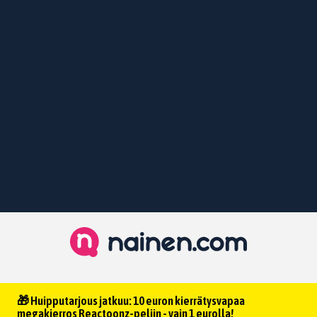
🎁 Huipputarjous jatkuu: 10 euron kierrätysvapaa
megakierros Reactoonz-peliin - vain 1 eurolla!