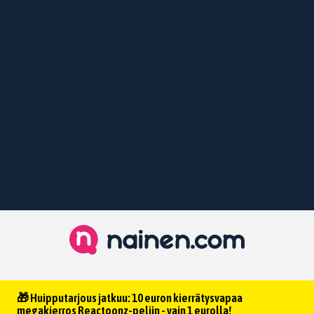
🎁 Huipputarjous jatkuu: 10 euron kierrätysvapaa
megakierros Reactoonz-peliin - vain 1 eurolla!