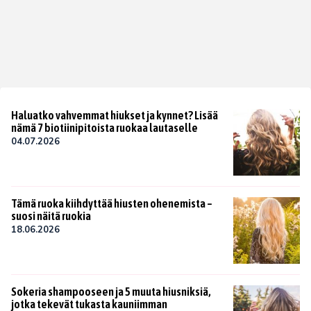
Haluatko vahvemmat hiukset ja kynnet? Lisää
nämä 7 biotiinipitoista ruokaa lautaselle
04.07.2026
Tämä ruoka kiihdyttää hiusten ohenemista –
suosi näitä ruokia
18.06.2026
Sokeria shampooseen ja 5 muuta hiusniksiä,
jotka tekevät tukasta kauniimman