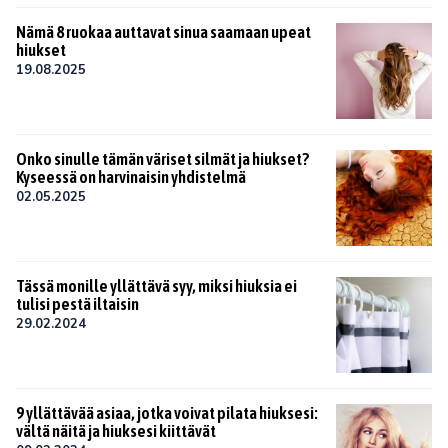
Nämä 8 ruokaa auttavat sinua saamaan upeat
hiukset
19.08.2025
Onko sinulle tämän väriset silmät ja hiukset?
Kyseessä on harvinaisin yhdistelmä
02.05.2025
Tässä monille yllättävä syy, miksi hiuksia ei
tulisi pestä iltaisin
29.02.2024
9 yllättävää asiaa, jotka voivat pilata hiuksesi:
vältä näitä ja hiuksesi kiittävät