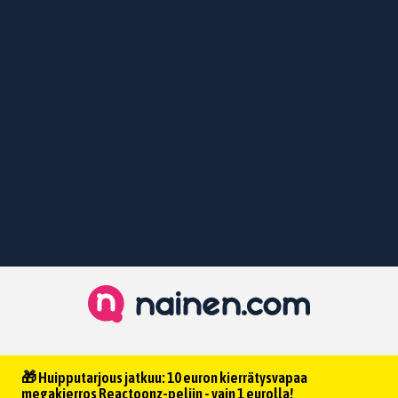
🎁 Huipputarjous jatkuu: 10 euron kierrätysvapaa
megakierros Reactoonz-peliin - vain 1 eurolla!