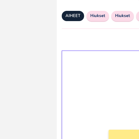
AIHEET
Hiukset
Hiukset
1€ = 10€ arvosta 
kierrätystä!
Talleta 1€
Saat heti 50 ilmaiskierr
kierros)!
Ei kierrätysvaatimusta!