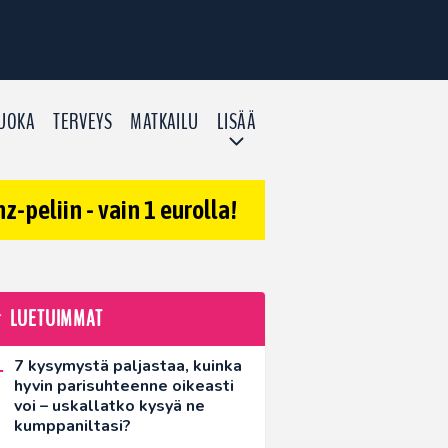
UOKA
TERVEYS
MATKAILU
LISÄÄ
-peliin - vain 1 eurolla!
LUETUIMMAT
7 kysymystä paljastaa, kuinka
hyvin parisuhteenne oikeasti
voi – uskallatko kysyä ne
kumppaniltasi?