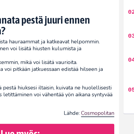
nnata pestä juuri ennen
a?
llista hauraammat ja katkeavat helpommin.
en voi lisätä hiusten kulumista ja
emmin, mikä voi lisätä vaurioita.
 voi pitkään jatkuessaan edistää hilseen ja
 pestä hiuksesi iltaisin, kuivata ne huolellisesti
etittäminen voi vähentää yön aikana syntyvää
Lähde:
Cosmopolitan
Lue myös: