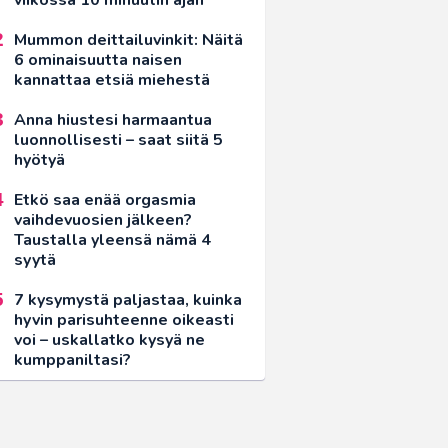
Mummon deittailuvinkit: Näitä
6 ominaisuutta naisen
kannattaa etsiä miehestä
Anna hiustesi harmaantua
luonnollisesti – saat siitä 5
hyötyä
Etkö saa enää orgasmia
vaihdevuosien jälkeen?
Taustalla yleensä nämä 4
syytä
7 kysymystä paljastaa, kuinka
hyvin parisuhteenne oikeasti
voi – uskallatko kysyä ne
kumppaniltasi?