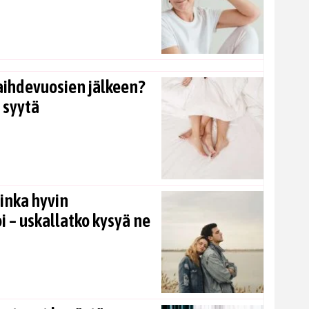
aihdevuosien jälkeen?
 syytä
inka hyvin
i – uskallatko kysyä ne