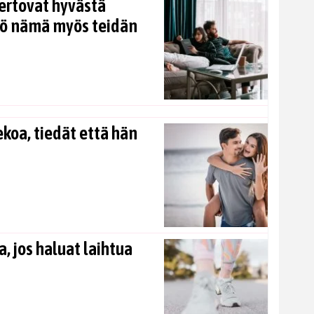
ertovat hyvästä
kö nämä myös teidän
koa, tiedät että hän
, jos haluat laihtua