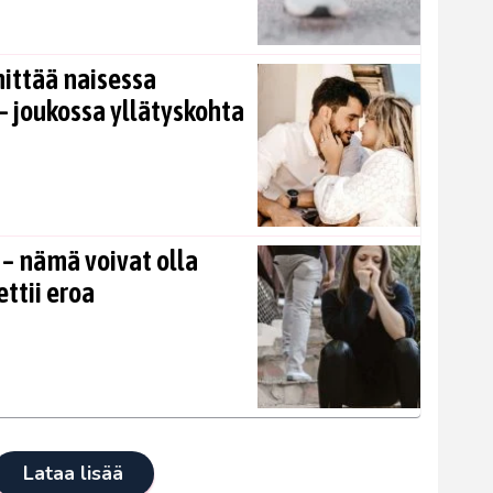
nittää naisessa
 joukossa yllätyskohta
 – nämä voivat olla
ettii eroa
Lataa lisää