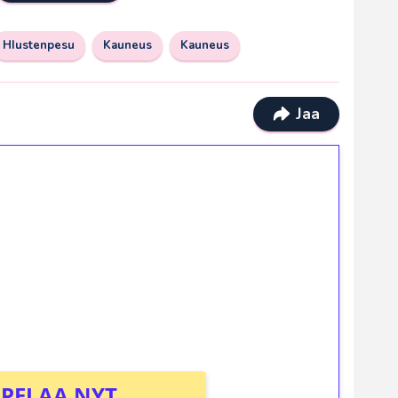
HIustenpesu
Kauneus
Kauneus
Jaa
ilmaiskierroksia ilman
osta Tuohi 1000 -peliin (arvo 0,20€ per
PELAA NYT