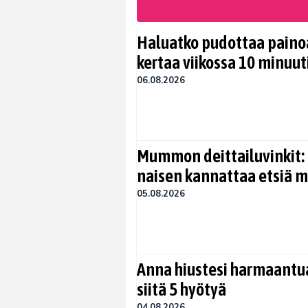
Haluatko pudottaa painoa
kertaa viikossa 10 minuut
06.08.2026
Mummon deittailuvinkit: 
naisen kannattaa etsiä 
05.08.2026
Anna hiustesi harmaantua
siitä 5 hyötyä
04.08.2026