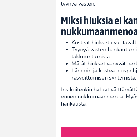
tyynyä vasten.
Miksi hiuksia ei ka
nukkumaanmeno
Kosteat hiukset ovat tava
Tyynyä vasten hankautumin
takkuuntumista.
Märät hiukset venyvät herk
Lämmin ja kostea hiuspohja
rasvoittumisen syntymistä.
Jos kuitenkin haluat välttämättä
ennen nukkumaanmenoa. Myös l
hankausta.