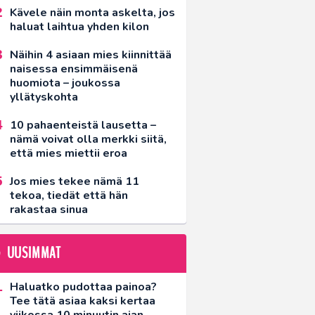
Kävele näin monta askelta, jos
haluat laihtua yhden kilon
Näihin 4 asiaan mies kiinnittää
naisessa ensimmäisenä
huomiota – joukossa
yllätyskohta
10 pahaenteistä lausetta –
nämä voivat olla merkki siitä,
että mies miettii eroa
Jos mies tekee nämä 11
tekoa, tiedät että hän
rakastaa sinua
UUSIMMAT
Haluatko pudottaa painoa?
Tee tätä asiaa kaksi kertaa
viikossa 10 minuutin ajan