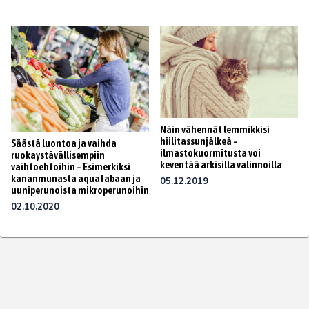
Näin vähennät lemmikkisi
hiilitassunjälkeä –
Säästä luontoa ja vaihda
ilmastokuormitusta voi
ruokaystävällisempiin
keventää arkisilla valinnoilla
vaihtoehtoihin – Esimerkiksi
kananmunasta aquafabaan ja
05.12.2019
uuniperunoista mikroperunoihin
02.10.2020