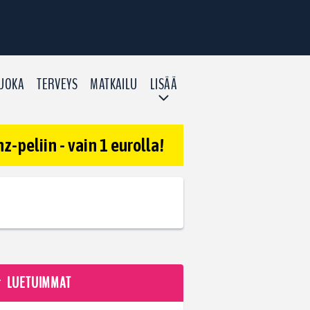
UOKA
TERVEYS
MATKAILU
LISÄÄ
-peliin - vain 1 eurolla!
LUETUIMMAT