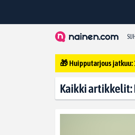
SUH
🎁 Huipputarjous jatkuu: 
Kaikki artikkeli