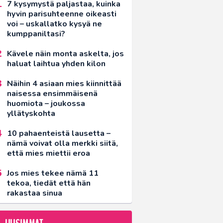
7 kysymystä paljastaa, kuinka
hyvin parisuhteenne oikeasti
voi – uskallatko kysyä ne
kumppaniltasi?
Kävele näin monta askelta, jos
haluat laihtua yhden kilon
Näihin 4 asiaan mies kiinnittää
naisessa ensimmäisenä
huomiota – joukossa
yllätyskohta
10 pahaenteistä lausetta –
nämä voivat olla merkki siitä,
että mies miettii eroa
Jos mies tekee nämä 11
tekoa, tiedät että hän
rakastaa sinua