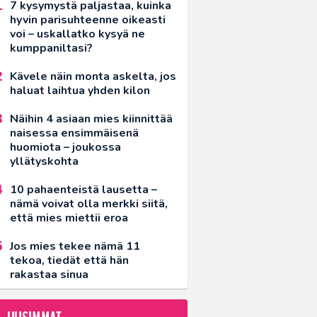
7 kysymystä paljastaa, kuinka
hyvin parisuhteenne oikeasti
voi – uskallatko kysyä ne
kumppaniltasi?
Kävele näin monta askelta, jos
haluat laihtua yhden kilon
Näihin 4 asiaan mies kiinnittää
naisessa ensimmäisenä
huomiota – joukossa
yllätyskohta
10 pahaenteistä lausetta –
nämä voivat olla merkki siitä,
että mies miettii eroa
Jos mies tekee nämä 11
tekoa, tiedät että hän
rakastaa sinua