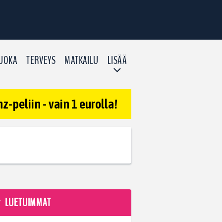
UOKA
TERVEYS
MATKAILU
LISÄÄ
-peliin - vain 1 eurolla!
LUETUIMMAT