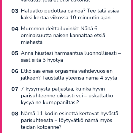
Haluatko pudottaa painoa? Tee tätä asiaa
kaksi kertaa viikossa 10 minuutin ajan
Mummon deittailuvinkit: Näitä 6
ominaisuutta naisen kannattaa etsiä
miehestä
Anna hiustesi harmaantua luonnollisesti –
saat siitä 5 hyötyä
Etkö saa enää orgasmia vaihdevuosien
jälkeen? Taustalla yleensä nämä 4 syytä
7 kysymystä paljastaa, kuinka hyvin
parisuhteenne oikeasti voi – uskallatko
kysyä ne kumppaniltasi?
Nämä 11 kodin esinettä kertovat hyvästä
parisuhteesta – löytyvätkö nämä myös
teidän kotoanne?