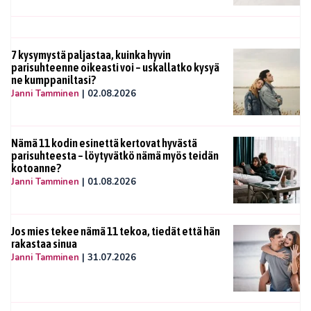
7 kysymystä paljastaa, kuinka hyvin
parisuhteenne oikeasti voi – uskallatko kysyä
ne kumppaniltasi?
Janni Tamminen
|
02.08.2026
Nämä 11 kodin esinettä kertovat hyvästä
parisuhteesta – löytyvätkö nämä myös teidän
kotoanne?
Janni Tamminen
|
01.08.2026
Jos mies tekee nämä 11 tekoa, tiedät että hän
rakastaa sinua
Janni Tamminen
|
31.07.2026