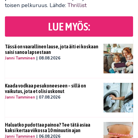
toisen pelkuruus. Lähde:
Thrillist
LUE MYÖS:
Tässä on vaarallinen lause, jota äiti ei koskaan
saisi sanoa lapsestaan
Janni Tamminen
|
08.08.2026
Kaada vodkaa pesukoneeseen – sillä on
vaikutus, jota et olisi uskonut
Janni Tamminen
|
07.08.2026
Haluatko pudottaa painoa? Tee tätä asiaa
kaksi kertaa viikossa 10 minuutin ajan
Janni Tamminen
|
06.08.2026