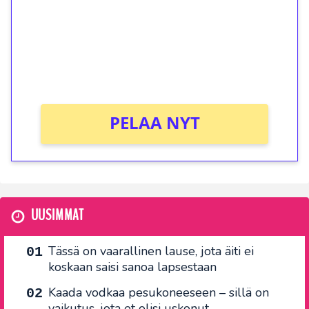
Talleta 1€
Saat heti 50 ilmaiskierrosta Tuohi 1000 -
peliin (arvo 0,20€ per kierros)!
Ei kierrätysvaatimusta!
PELAA NYT
UUSIMMAT
Tässä on vaarallinen lause, jota äiti ei
koskaan saisi sanoa lapsestaan
Kaada vodkaa pesukoneeseen – sillä on
vaikutus, jota et olisi uskonut