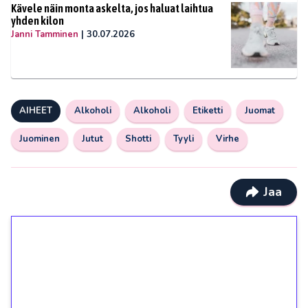
Kävele näin monta askelta, jos haluat laihtua
yhden kilon
Janni Tamminen
|
30.07.2026
AIHEET
Alkoholi
Alkoholi
Etiketti
Juomat
Juominen
Jutut
Shotti
Tyyli
Virhe
Jaa
1€ = 10€ arvosta
ilmaiskierroksia ilman
kierrätystä!