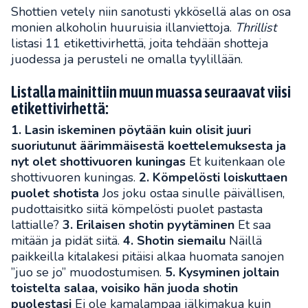
Shottien vetely niin sanotusti ykkösellä alas on osa
monien alkoholin huuruisia illanviettoja.
Thrillist
listasi 11 etikettivirhettä, joita tehdään shotteja
juodessa ja perusteli ne omalla tyylillään.
Listalla mainittiin muun muassa seuraavat viisi
etikettivirhettä:
1. Lasin iskeminen pöytään kuin olisit juuri
suoriutunut äärimmäisestä koettelemuksesta ja
nyt olet shottivuoren kuningas
Et kuitenkaan ole
shottivuoren kuningas.
2. Kömpelösti loiskuttaen
puolet shotista
Jos joku ostaa sinulle päivällisen,
pudottaisitko siitä kömpelösti puolet pastasta
lattialle?
3. Erilaisen shotin pyytäminen
Et saa
mitään ja pidät siitä.
4. Shotin siemailu
Näillä
paikkeilla kitalakesi pitäisi alkaa huomata sanojen
”juo se jo” muodostumisen.
5. Kysyminen joltain
toistelta salaa, voisiko hän juoda shotin
puolestasi
Ei ole kamalampaa jälkimakua kuin