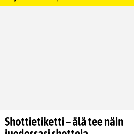
Shottietiketti – älä tee näin
juodessasi shotteja