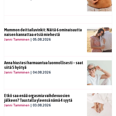
Mummon deittailuvinkit: Näitä 6 ominaisuutta
naisen kannattaa etsiä miehestä
Janni Tamminen
|
05.08.2026
Anna hiustesi harmaantua luonnollisesti – saat
siitä 5 hyötyä
Janni Tamminen
|
04.08.2026
Etkö saa enää orgasmia vaihdevuosien
jälkeen? Taustalla yleensä nämä 4 syytä
Janni Tamminen
|
03.08.2026