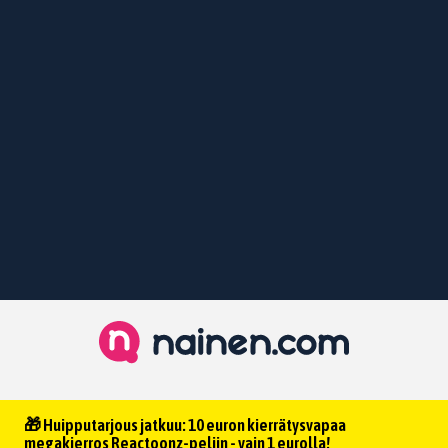
🎁 Huipputarjous jatkuu: 10 euron kierrätysvapaa
megakierros Reactoonz-peliin - vain 1 eurolla!