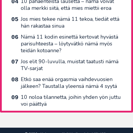
10 pahaenteistä lausetta – nämä voivat
olla merkki siitä, että mies miettii eroa
Jos mies tekee nämä 11 tekoa, tiedät että
hän rakastaa sinua
Nämä 11 kodin esinettä kertovat hyvästä
parisuhteesta – löytyvätkö nämä myös
teidän kotoanne?
Jos elit 90-luvulla, muistat taatusti nämä
TV-sarjat
Etkö saa enää orgasmia vaihdevuosien
jälkeen? Taustalla yleensä nämä 4 syytä
10 noloa tilannetta, joihin yhden yön juttu
voi päättyä