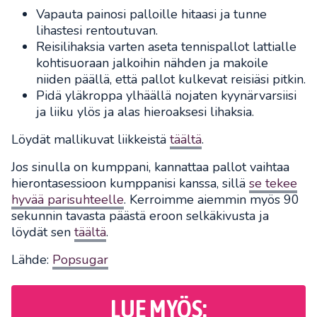
Vapauta painosi palloille hitaasi ja tunne
lihastesi rentoutuvan.
Reisilihaksia varten aseta tennispallot lattialle
kohtisuoraan jalkoihin nähden ja makoile
niiden päällä, että pallot kulkevat reisiäsi pitkin.
Pidä yläkroppa ylhäällä nojaten kyynärvarsiisi
ja liiku ylös ja alas hieroaksesi lihaksia.
Löydät mallikuvat liikkeistä
täältä
.
Jos sinulla on kumppani, kannattaa pallot vaihtaa
hierontasessioon kumppanisi kanssa, sillä
se tekee
hyvää parisuhteelle
. Kerroimme aiemmin myös 90
sekunnin tavasta päästä eroon selkäkivusta ja
löydät sen
täältä
.
Lähde:
Popsugar
LUE MYÖS: