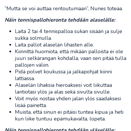
”Mutta se voi auttaa rentoutumaan”, Nunes toteaa.
Näin tennispallohieronta tehdään alaselälle:
Laita 2 tai 4 tennispalloa sukan sisään ja sulje
sukka solmulla.
Laita pallot alaselän lihasten alle.
Kiinnittä huomiota, että mikään palloista ei ole
juuri selkärangan kohdalla, vaan sen pitää tulla
pallojen väliin.
Pidä polvet koukussa ja jalkapohjat kiinni
lattiassa.
Alaselän lihaksia hieroaksesi voit liikuttaa
lantiotasi ylös ja alas sekä sivulta sivulle.
Voit myös nostaa yhden jalan ylös saadaksesi
lisää painetta.
Muista, että sinun ei pitäisi tuntea kipua ja heti
kun liike tuntuu epämukavalta, lopeta.
Näin tennispallohieronta tehdään yläselälle: