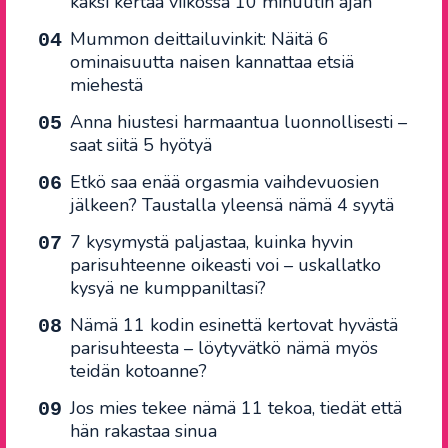
kaksi kertaa viikossa 10 minuutin ajan
Mummon deittailuvinkit: Näitä 6
ominaisuutta naisen kannattaa etsiä
miehestä
Anna hiustesi harmaantua luonnollisesti –
saat siitä 5 hyötyä
Etkö saa enää orgasmia vaihdevuosien
jälkeen? Taustalla yleensä nämä 4 syytä
7 kysymystä paljastaa, kuinka hyvin
parisuhteenne oikeasti voi – uskallatko
kysyä ne kumppaniltasi?
Nämä 11 kodin esinettä kertovat hyvästä
parisuhteesta – löytyvätkö nämä myös
teidän kotoanne?
Jos mies tekee nämä 11 tekoa, tiedät että
hän rakastaa sinua