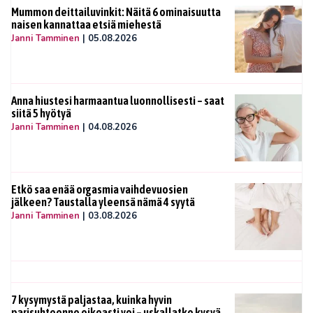
Mummon deittailuvinkit: Näitä 6 ominaisuutta
naisen kannattaa etsiä miehestä
Janni Tamminen
|
05.08.2026
Anna hiustesi harmaantua luonnollisesti – saat
siitä 5 hyötyä
Janni Tamminen
|
04.08.2026
Etkö saa enää orgasmia vaihdevuosien
jälkeen? Taustalla yleensä nämä 4 syytä
Janni Tamminen
|
03.08.2026
7 kysymystä paljastaa, kuinka hyvin
parisuhteenne oikeasti voi – uskallatko kysyä