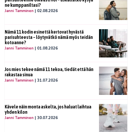
ne kumppaniltasi?
Janni Tamminen
|
02.08.2026
Nämä 11 kodin esinettä kertovat hyvästä
parisuhteesta – löytyvätkö nämä myös teidän
kotoanne?
Janni Tamminen
|
01.08.2026
Jos mies tekee nämä 11 tekoa, tiedät että hän
rakastaa sinua
Janni Tamminen
|
31.07.2026
Kävele näin monta askelta, jos haluat laihtua
yhden kilon
Janni Tamminen
|
30.07.2026