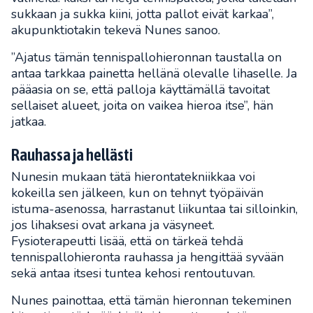
sukkaan ja sukka kiini, jotta pallot eivät karkaa”,
akupunktiotakin tekevä Nunes sanoo.
”Ajatus tämän tennispallohieronnan taustalla on
antaa tarkkaa painetta hellänä olevalle lihaselle. Ja
pääasia on se, että palloja käyttämällä tavoitat
sellaiset alueet, joita on vaikea hieroa itse”, hän
jatkaa.
Rauhassa ja hellästi
Nunesin mukaan tätä hierontatekniikkaa voi
kokeilla sen jälkeen, kun on tehnyt työpäivän
istuma-asenossa, harrastanut liikuntaa tai silloinkin,
jos lihaksesi ovat arkana ja väsyneet.
Fysioterapeutti lisää, että on tärkeä tehdä
tennispallohieronta rauhassa ja hengittää syvään
sekä antaa itsesi tuntea kehosi rentoutuvan.
Nunes painottaa, että tämän hieronnan tekeminen