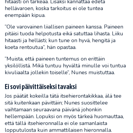
hitaasti on tärkeää. Lisäksi kannattaa edetä
hellävaroen, koska tarkoitus ei ole tuntea
enempään kipua.
”Ole varovainen liiallisen paineen kanssa. Paineen
pitäisi tuoda helpotusta eikä satuttaa lihasta. Liiku
hitaasti ja hellästi; kun tune on hyvä, hengitä ja
koeta rentoutua”, hän opastaa.
”Muista, että paineen tuntemus on erittäin
yksilöllistä. Mikä tuntuu hyvältä minulle voi tuntua
kivuliaalta jollekin toiselle”, Nunes muistuttaa.
Ei sovi päivittäiseksi tavaksi
Jos päätät kokeilla tätä itsehierontakikkaa, älä tee
sitä kuitenkaan pävittäin; Nunes suosittelee
vaihtamaan seuraavana päivänä johonkin
hellempään. Lopuksi on myös tärkeä huomauttaa,
että tällä itsehieronnalla ei ole samanlaista
lopputulosta kuin ammattilaisen hieronnalla.