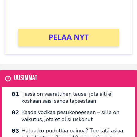
peliin (arvo 0,20€ per kierros)!
Ei kierrätysvaatimusta!
PELAA NYT
UUSIMMAT
Tässä on vaarallinen lause, jota äiti ei
koskaan saisi sanoa lapsestaan
Kaada vodkaa pesukoneeseen – sillä on
vaikutus, jota et olisi uskonut
Haluatko pudottaa painoa? Tee tätä asiaa