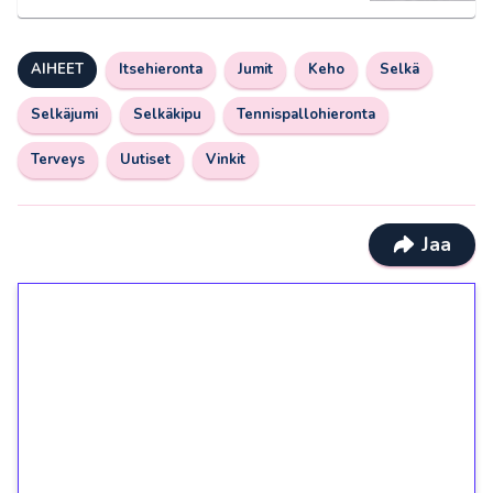
AIHEET
Itsehieronta
Jumit
Keho
Selkä
Selkäjumi
Selkäkipu
Tennispallohieronta
Terveys
Uutiset
Vinkit
Jaa
1€ = 10€ arvosta
ilmaiskierroksia ilman
kierrätystä!
Talleta 1€
Saat heti 50 ilmaiskierrosta Tuohi 1000 -