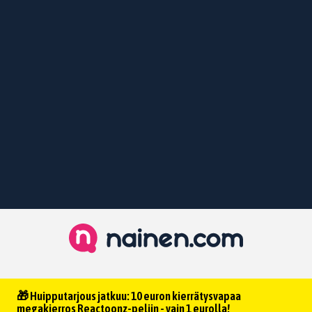
🎁 Huipputarjous jatkuu: 10 euron kierrätysvapaa
megakierros Reactoonz-peliin - vain 1 eurolla!