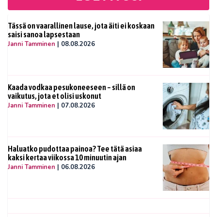
Tässä on vaarallinen lause, jota äiti ei koskaan
saisi sanoa lapsestaan
Janni Tamminen
|
08.08.2026
Kaada vodkaa pesukoneeseen – sillä on
vaikutus, jota et olisi uskonut
Janni Tamminen
|
07.08.2026
Haluatko pudottaa painoa? Tee tätä asiaa
kaksi kertaa viikossa 10 minuutin ajan
Janni Tamminen
|
06.08.2026