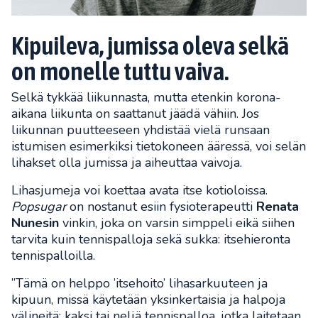
Kipuileva, jumissa oleva selkä
on monelle tuttu vaiva.
Selkä tykkää liikunnasta, mutta etenkin korona-
aikana liikunta on saattanut jäädä vähiin. Jos
liikunnan puutteeseen yhdistää vielä runsaan
istumisen esimerkiksi tietokoneen ääressä, voi selän
lihakset olla jumissa ja aiheuttaa vaivoja.
Lihasjumeja voi koettaa avata itse kotioloissa.
Popsugar
on nostanut esiin fysioterapeutti
Renata
Nunesin
vinkin, joka on varsin simppeli eikä siihen
tarvita kuin tennispalloja sekä sukka: itsehieronta
tennispalloilla.
”Tämä on helppo ’itsehoito’ lihasarkuuteen ja
kipuun, missä käytetään yksinkertaisia ja halpoja
välineitä: kaksi tai neljä tennispalloa, jotka laitetaan