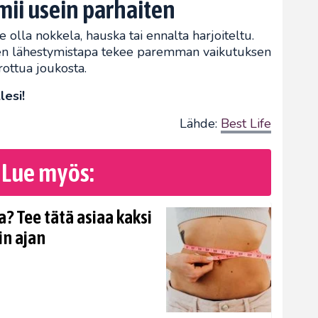
mii usein parhaiten
se olla nokkela, hauska tai ennalta harjoiteltu.
nen lähestymistapa tekee paremman vaikutuksen
rottua joukosta.
lesi!
Lähde:
Best Life
Lue myös:
? Tee tätä asiaa kaksi
in ajan