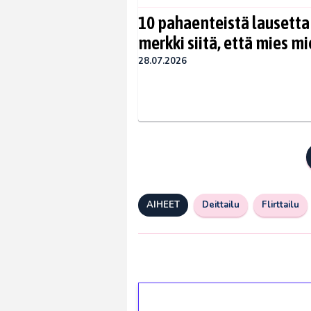
10 pahaenteistä lausetta
merkki siitä, että mies mi
28.07.2026
AIHEET
Deittailu
Flirttailu
1€ = 10€ arvosta 