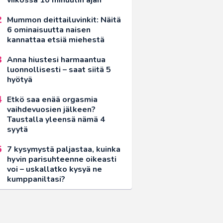
Mummon deittailuvinkit: Näitä
6 ominaisuutta naisen
kannattaa etsiä miehestä
Anna hiustesi harmaantua
luonnollisesti – saat siitä 5
hyötyä
Etkö saa enää orgasmia
vaihdevuosien jälkeen?
Taustalla yleensä nämä 4
syytä
7 kysymystä paljastaa, kuinka
hyvin parisuhteenne oikeasti
voi – uskallatko kysyä ne
kumppaniltasi?