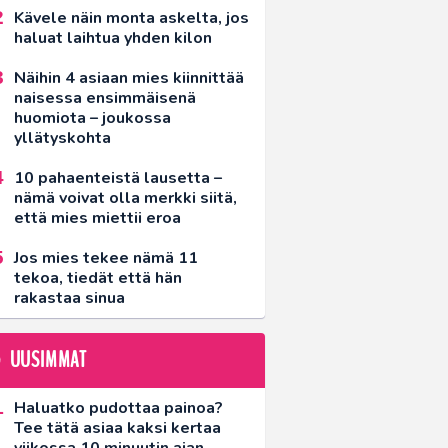
Kävele näin monta askelta, jos
haluat laihtua yhden kilon
Näihin 4 asiaan mies kiinnittää
naisessa ensimmäisenä
huomiota – joukossa
yllätyskohta
10 pahaenteistä lausetta –
nämä voivat olla merkki siitä,
että mies miettii eroa
Jos mies tekee nämä 11
tekoa, tiedät että hän
rakastaa sinua
UUSIMMAT
Haluatko pudottaa painoa?
Tee tätä asiaa kaksi kertaa
viikossa 10 minuutin ajan