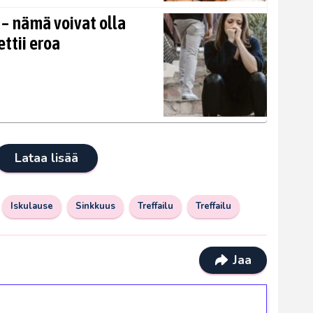
 – nämä voivat olla
ettii eroa
Lataa lisää
Iskulause
Sinkkuus
Treffailu
Treffailu
Jaa
ilmaiskierroksia ilman