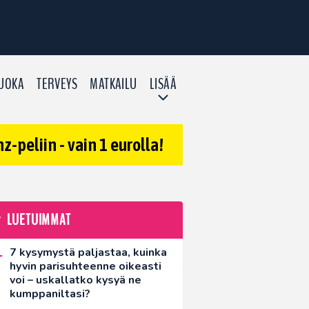
UOKA
TERVEYS
MATKAILU
LISÄÄ
-peliin - vain 1 eurolla!
LUETUIMMAT
7 kysymystä paljastaa, kuinka
hyvin parisuhteenne oikeasti
voi – uskallatko kysyä ne
kumppaniltasi?