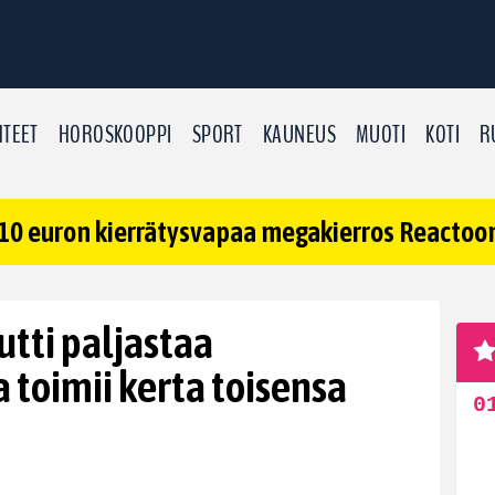
TEET
HOROSKOOPPI
SPORT
KAUNEUS
MUOTI
KOTI
R
10 euron kierrätysvapaa megakierros Reactoonz
tti paljastaa
a toimii kerta toisensa