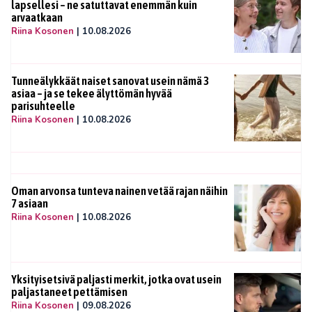
lapsellesi – ne satuttavat enemmän kuin
arvaatkaan
Riina Kosonen
|
10.08.2026
Tunneälykkäät naiset sanovat usein nämä 3
asiaa – ja se tekee älyttömän hyvää
parisuhteelle
Riina Kosonen
|
10.08.2026
Oman arvonsa tunteva nainen vetää rajan näihin
7 asiaan
Riina Kosonen
|
10.08.2026
Yksityisetsivä paljasti merkit, jotka ovat usein
paljastaneet pettämisen
Riina Kosonen
|
09.08.2026