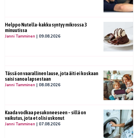
Helppo Nutella-kakku syntyy mikrossa 3
minuutissa
Janni Tamminen
|
09.08.2026
Tässä on vaarallinen lause, jota äiti ei koskaan
saisi sanoa lapsestaan
Janni Tamminen
|
08.08.2026
Kaada vodkaa pesukoneeseen – sillä on
vaikutus, jota et olisi uskonut
Janni Tamminen
|
07.08.2026