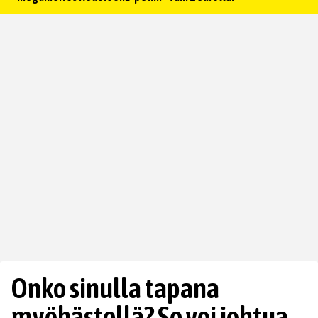
Onko sinulla tapana
myöhästellä? Se voi johtua