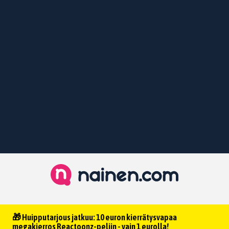
🎁 Huipputarjous jatkuu: 10 euron kierrätysvapaa
megakierros Reactoonz-peliin - vain 1 eurolla!