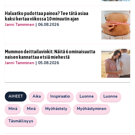
Haluatko pudottaa painoa? Tee tätä asiaa
kaksi kertaa viikossa 10 minuutin ajan
Janni Tamminen
|
06.08.2026
Mummon deittailuvinkit: Näitä 6 ominaisuutta
naisen kannattaa etsiä miehestä
Janni Tamminen
|
05.08.2026
AIHEET
Aika
Inspiraatio
Luonne
Luonne
Minä
Minä
Myöhästely
Myöhästyminen
Täsmällisyys