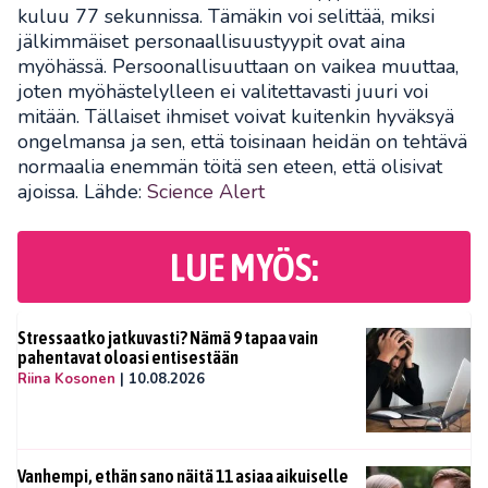
kuluu 77 sekunnissa. Tämäkin voi selittää, miksi
jälkimmäiset personaallisuustyypit ovat aina
myöhässä. Persoonallisuuttaan on vaikea muuttaa,
joten myöhästelylleen ei valitettavasti juuri voi
mitään. Tällaiset ihmiset voivat kuitenkin hyväksyä
ongelmansa ja sen, että toisinaan heidän on tehtävä
normaalia enemmän töitä sen eteen, että olisivat
ajoissa. Lähde:
Science Alert
LUE MYÖS:
Stressaatko jatkuvasti? Nämä 9 tapaa vain
pahentavat oloasi entisestään
Riina Kosonen
|
10.08.2026
Vanhempi, ethän sano näitä 11 asiaa aikuiselle