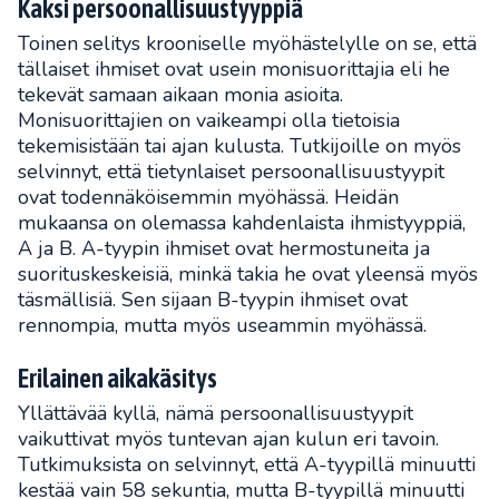
Kaksi persoonallisuustyyppiä
Toinen selitys krooniselle myöhästelylle on se, että
tällaiset ihmiset ovat usein monisuorittajia eli he
tekevät samaan aikaan monia asioita.
Monisuorittajien on vaikeampi olla tietoisia
tekemisistään tai ajan kulusta. Tutkijoille on myös
selvinnyt, että tietynlaiset persoonallisuustyypit
ovat todennäköisemmin myöhässä. Heidän
mukaansa on olemassa kahdenlaista ihmistyyppiä,
A ja B. A-tyypin ihmiset ovat hermostuneita ja
suorituskeskeisiä, minkä takia he ovat yleensä myös
täsmällisiä. Sen sijaan B-tyypin ihmiset ovat
rennompia, mutta myös useammin myöhässä.
Erilainen aikakäsitys
Yllättävää kyllä, nämä persoonallisuustyypit
vaikuttivat myös tuntevan ajan kulun eri tavoin.
Tutkimuksista on selvinnyt, että A-tyypillä minuutti
kestää vain 58 sekuntia, mutta B-tyypillä minuutti