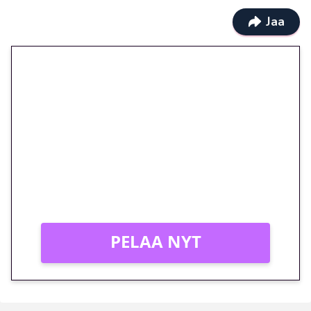
Jaa
🎁 Huipputarjous jatkuu: 10
euron kierrätysvapaa
megakierros Reactoonz-
peliin – vain 1 eurolla!
Peli: Reactoonz
Vain uusille asiakkaille!
PELAA NYT