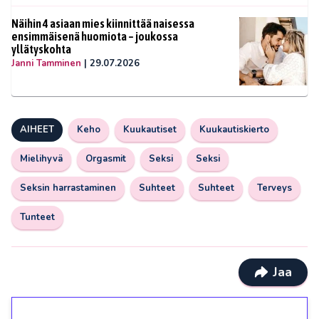
Näihin 4 asiaan mies kiinnittää naisessa
ensimmäisenä huomiota – joukossa
yllätyskohta
Janni Tamminen
|
29.07.2026
AIHEET
Keho
Kuukautiset
Kuukautiskierto
Mielihyvä
Orgasmit
Seksi
Seksi
Seksin harrastaminen
Suhteet
Suhteet
Terveys
Tunteet
Jaa