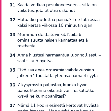
Kaada vodkaa pesukoneeseen – sillä on
vaikutus, jota et olisi uskonut
Haluatko pudottaa painoa? Tee tätä asiaa
kaksi kertaa viikossa 10 minuutin ajan
Mummon deittailuvinkit: Näitä 6
ominaisuutta naisen kannattaa etsiä
miehestä
Anna hiustesi harmaantua luonnollisesti –
saat siitä 5 hyötyä
Etkö saa enää orgasmia vaihdevuosien
jälkeen? Taustalla yleensä nämä 4 syytä
7 kysymystä paljastaa, kuinka hyvin
parisuhteenne oikeasti voi – uskallatko
kysyä ne kumppaniltasi?
Nämä 11 kodin esinettä kertovat hyvästä