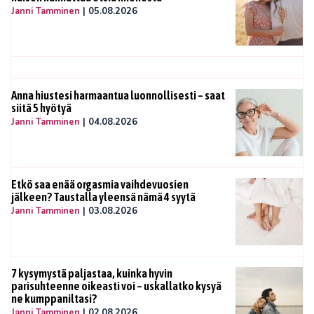
Janni Tamminen
|
05.08.2026
Anna hiustesi harmaantua luonnollisesti – saat
siitä 5 hyötyä
Janni Tamminen
|
04.08.2026
Etkö saa enää orgasmia vaihdevuosien
jälkeen? Taustalla yleensä nämä 4 syytä
Janni Tamminen
|
03.08.2026
7 kysymystä paljastaa, kuinka hyvin
parisuhteenne oikeasti voi – uskallatko kysyä
ne kumppaniltasi?
Janni Tamminen
|
02.08.2026