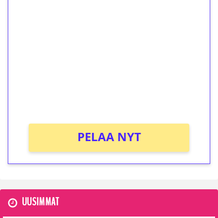
1€ = 10€ arvosta
ilmaiskierroksia ilman
kierrätystä!
Talleta 1€
Saat heti 50 ilmaiskierrosta Tuohi 1000 -
peliin (arvo 0,20€ per kierros)!
Ei kierrätysvaatimusta!
PELAA NYT
UUSIMMAT