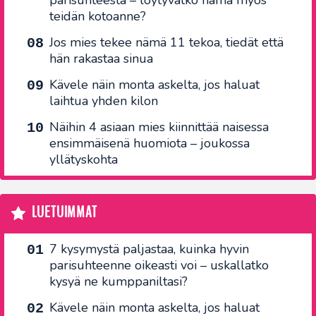
parisuhteesta – löytyvätkö nämä myös
teidän kotoanne?
Jos mies tekee nämä 11 tekoa, tiedät että
hän rakastaa sinua
Kävele näin monta askelta, jos haluat
laihtua yhden kilon
Näihin 4 asiaan mies kiinnittää naisessa
ensimmäisenä huomiota – joukossa
yllätyskohta
LUETUIMMAT
7 kysymystä paljastaa, kuinka hyvin
parisuhteenne oikeasti voi – uskallatko
kysyä ne kumppaniltasi?
Kävele näin monta askelta, jos haluat