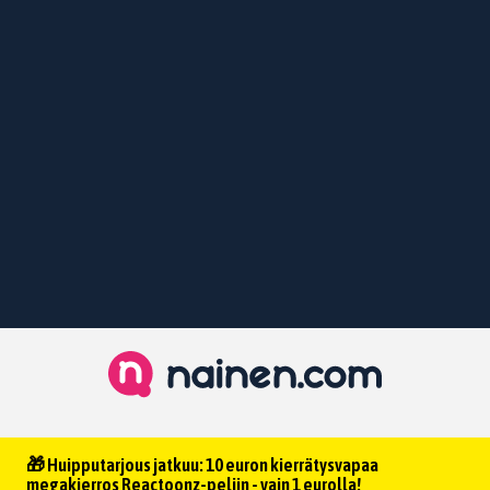
🎁 Huipputarjous jatkuu: 10 euron kierrätysvapaa
megakierros Reactoonz-peliin - vain 1 eurolla!