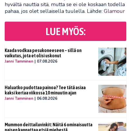
hyvältä nauttia sitä, mutta se ei ole koskaan todella
pahaa, jos olet sellaisella tuulella. Lähde:
Glamour
LUE MYÖS:
Kaada vodkaa pesukoneeseen – sillä on
vaikutus, jota et olisi uskonut
Janni Tamminen
|
07.08.2026
Haluatko pudottaa painoa? Tee tätä asiaa
kaksi kertaa viikossa 10 minuutin ajan
Janni Tamminen
|
06.08.2026
Mummon deittailuvinkit: Näitä 6 ominaisuutta
naisen kannattaa etsiä miehestä