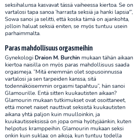
seksihalunsa kasvavat tässä vaiheessa kiertoa. Se on
vartalosi tapa sanoa ’harrasta seksiä ja hanki lapsia'”,
Sowa sanoi ja selitti, että koska tämä on ajankohta,
jolloin haluat seksiä eniten, se myös tuntuu usein
parhaimmalta.
Paras mahdollisuus orgasmeihin
Gynekologi
Draion M. Burchin
mukaan tähän aikaan
kiertoa naisilla on myös paras mahdollisuus saada
orgasmeja. ”Mitä enemmän olet sopusoinnussa
vartalosi ja sen tarpeiden kanssa, sitä
todennäköisemmin orgasmi tapahtuu”, hän sanoi
Glamourille. Entä sitten kuukautisten aikaan?
Glamourin mukaan tutkimukset ovat osoittaneet,
että monet naiset nauttivat seksistä kuukautisten
aikana yhtä paljon kuin muulloinkin, ja
kuukautisseksissä on jopa omia hyötyjäänkin, kuten
helpotus kramppeihin. Glamourin mukaan seksi
onkin kuin suklaa: on aikoja, kun tuntuu todella