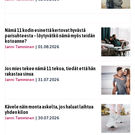
Nämä 11 kodin esinettä kertovat hyvästä
parisuhteesta – löytyvätkö nämä myös teidän
kotoanne?
Janni Tamminen
|
01.08.2026
Jos mies tekee nämä 11 tekoa, tiedät että hän
rakastaa sinua
Janni Tamminen
|
31.07.2026
Kävele näin monta askelta, jos haluat laihtua
yhden kilon
Janni Tamminen
|
30.07.2026