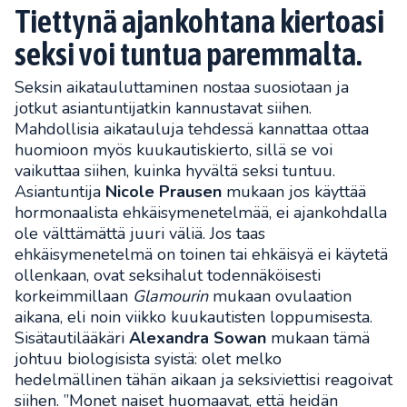
Tiettynä ajankohtana kiertoasi
seksi voi tuntua paremmalta.
Seksin aikatauluttaminen nostaa suosiotaan ja
jotkut asiantuntijatkin kannustavat siihen.
Mahdollisia aikatauluja tehdessä kannattaa ottaa
huomioon myös kuukautiskierto, sillä se voi
vaikuttaa siihen, kuinka hyvältä seksi tuntuu.
Asiantuntija
Nicole Prausen
mukaan jos käyttää
hormonaalista ehkäisymenetelmää, ei ajankohdalla
ole välttämättä juuri väliä. Jos taas
ehkäisymenetelmä on toinen tai ehkäisyä ei käytetä
ollenkaan, ovat seksihalut todennäköisesti
korkeimmillaan
Glamourin
mukaan ovulaation
aikana, eli noin viikko kuukautisten loppumisesta.
Sisätautilääkäri
Alexandra Sowan
mukaan tämä
johtuu biologisista syistä: olet melko
hedelmällinen tähän aikaan ja seksiviettisi reagoivat
siihen. ”Monet naiset huomaavat, että heidän