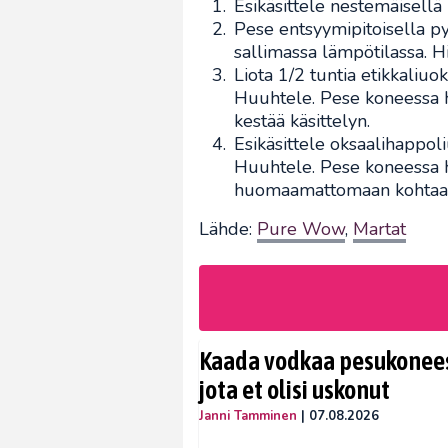
Esikäsittele nestemäisellä
Pese entsyymipitoisella p
sallimassa lämpötilassa. H
Liota 1/2 tuntia etikkaliuok
Huuhtele. Pese koneessa h
kestää käsittelyn.
Esikäsittele oksaalihappoli
Huuhtele. Pese koneessa h
huomaamattomaan kohtaan, 
Lähde:
Pure Wow
,
Martat
Kaada vodkaa pesukoneese
jota et olisi uskonut
Janni Tamminen
|
07.08.2026