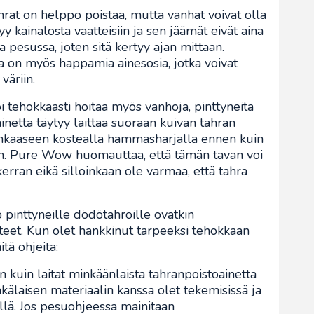
t on helppo poistaa, mutta vanhat voivat olla
y kainalosta vaatteisiin ja sen jäämät eivät aina
a pesussa, joten sitä kertyy ajan mittaan.
on myös happamia ainesosia, jotka voivat
väriin.
i tehokkaasti hoitaa myös vanhoja, pinttyneitä
ainetta täytyy laittaa suoraan kuivan tahran
 kankaaseen kostealla hammasharjalla ennen kuin
n. Pure Wow huomauttaa, että tämän tavan voi
ran eikä silloinkaan ole varmaa, että tahra
 pinttyneille dödötahroille ovatkin
tteet. Kun olet hankkinut tarpeeksi tehokkaan
tä ohjeita:
 kuin laitat minkäänlaista tahranpoistoainetta
nkälaisen materiaalin kanssa olet tekemisissä ja
tellä. Jos pesuohjeessa mainitaan