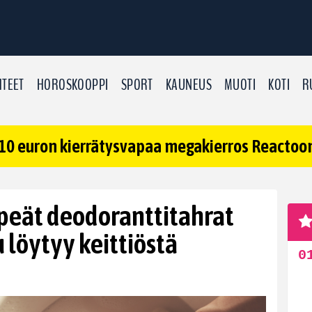
TEET
HOROSKOOPPI
SPORT
KAUNEUS
MUOTI
KOTI
R
10 euron kierrätysvapaa megakierros Reactoonz
peät deodoranttitahrat
u löytyy keittiöstä