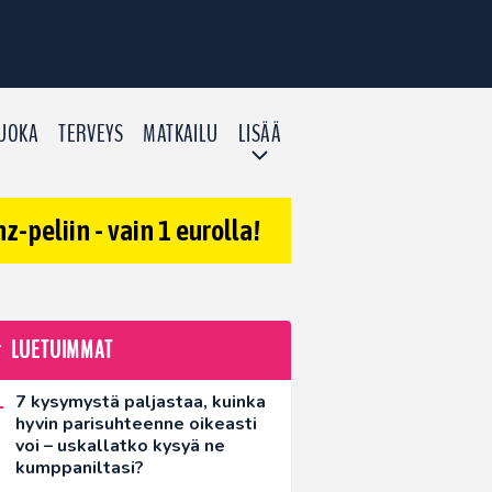
UOKA
TERVEYS
MATKAILU
LISÄÄ
-peliin - vain 1 eurolla!
LUETUIMMAT
7 kysymystä paljastaa, kuinka
hyvin parisuhteenne oikeasti
voi – uskallatko kysyä ne
kumppaniltasi?