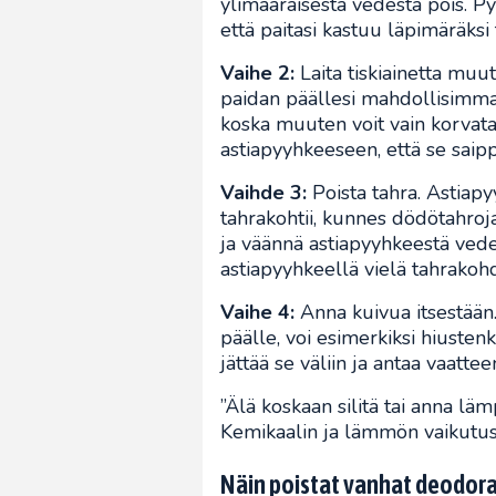
ylimääräisestä vedestä pois. Py
että paitasi kastuu läpimäräksi
Vaihe 2:
Laita tiskiainetta muu
paidan päällesi mahdollisimman 
koska muuten voit vain korvata
astiapyyhkeeseen, että se saip
Vaihde 3:
Poista tahra. Astiapy
tahrakohtii, kunnes dödötahroja
ja väännä astiapyyhkeestä vede
astiapyyhkeellä vielä tahrakohd
Vaihe 4:
Anna kuivua itsestään
päälle, voi esimerkiksi hiuste
jättää se väliin ja antaa vaattee
”Älä koskaan silitä tai anna läm
Kemikaalin ja lämmön vaikutus
Näin poistat vanhat deodora