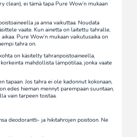
ry clean), ei tämä tapa Pure Wow’n mukaan
poistoaineella ja anna vaikuttaa. Noudata
sittele vaate. Kun ainetta on laitettu tahralle,
in aikaa. Pure Wow’n mukaan vaikutusaika on
hempi tahra on.
ohta on käsitelty tahranpoistoaineella,
 korkeinta mahdollista lämpötilaa, jonka vaate
en tapaan. Jos tahra ei ole kadonnut kokonaan,
ra on edes hieman mennyt parempaan suuntaan,
lla vain tarpeen toistaa.
a deodorantti- ja hikitahrojen poistoon. Ne