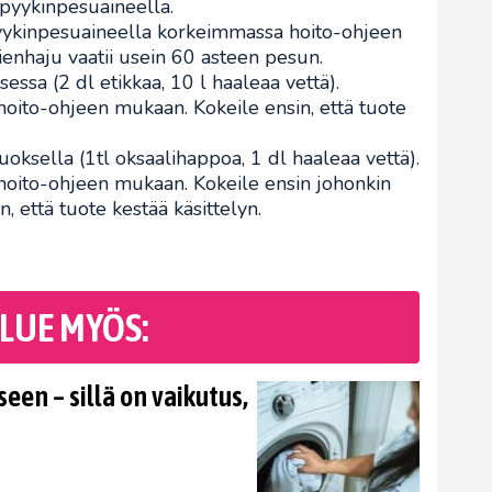
 pyykinpesuaineella.
yykinpesuaineella korkeimmassa hoito-ohjeen
ienhaju vaatii usein 60 asteen pesun.
sessa (2 dl etikkaa, 10 l haaleaa vettä).
oito-ohjeen mukaan. Kokeile ensin, että tuote
uoksella (1tl oksaalihappoa, 1 dl haaleaa vettä).
oito-ohjeen mukaan. Kokeile ensin johonkin
että tuote kestää käsittelyn.
LUE MYÖS:
en – sillä on vaikutus,