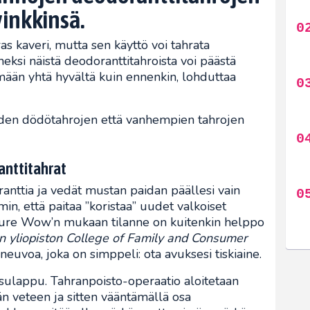
inkkinsä.
s kaveri, mutta sen käyttö voi tahrata
neksi näistä deodoranttitahroista voi päästä
mään yhtä hyvältä kuin ennenkin, lohduttaa
iden dödötahrojen että vanhempien tahrojen
anttitahrat
anttia ja vedät mustan paidan päällesi vain
, että paitaa ”koristaa” uudet valkoiset
Pure Wow’n mukaan tilanne on kuitenkin helppo
n yliopiston College of Family and Consumer
neuvoa, joka on simppeli: ota avuksesi tiskiaine.
sulappu. Tahranpoisto-operaatio aloitetaan
n veteen ja sitten vääntämällä osa