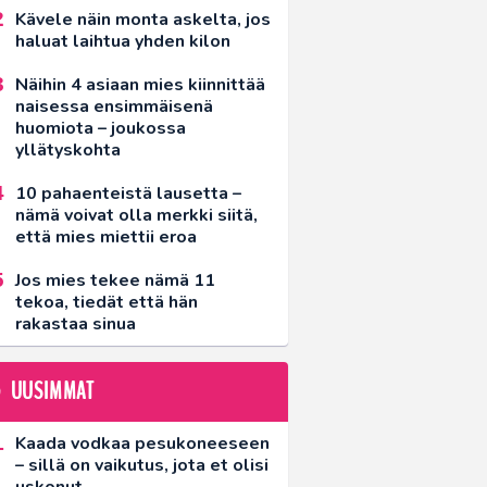
Kävele näin monta askelta, jos
haluat laihtua yhden kilon
Näihin 4 asiaan mies kiinnittää
naisessa ensimmäisenä
huomiota – joukossa
yllätyskohta
10 pahaenteistä lausetta –
nämä voivat olla merkki siitä,
että mies miettii eroa
Jos mies tekee nämä 11
tekoa, tiedät että hän
rakastaa sinua
UUSIMMAT
Kaada vodkaa pesukoneeseen
– sillä on vaikutus, jota et olisi
uskonut