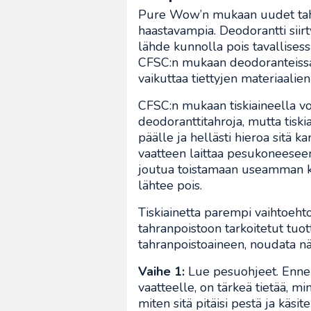
Pure Wow’n mukaan uudet tahra
haastavampia. Deodorantti siirty
lähde kunnolla pois tavallisess
CFSC:n mukaan deodoranteissa 
vaikuttaa tiettyjen materiaalien 
CFSC:n mukaan tiskiaineella vo
deodoranttitahroja, mutta tiski
päälle ja hellästi hieroa sitä
vaatteen laittaa pesukoneesee
joutua toistamaan useamman ker
lähtee pois.
Tiskiainetta parempi vaihtoehto
tahranpoistoon tarkoitetut tuo
tahranpoistoaineen, noudata näi
Vaihe 1:
Lue pesuohjeet. Ennen
vaatteelle, on tärkeä tietää, mi
miten sitä pitäisi pestä ja käsi