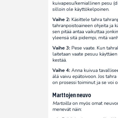
kuivapesu/kemiallinen pesu (d
silloin ole käyttökelpoinen.
Vaihe 2:
Käsittele tahra tahran
tahranpoistoaineen ohjeita ja kä
sen pitää antaa vaikuttaa jonk
yleensä sitä pidempi, mitä van
Vaihe 3:
Pese vaate. Kun tahrak
laitetaan vaate pesuu käyttäen
kestää.
Vaihe 4:
Anna kuivua tavallise
älä vaivu epätoivoon. Jos tah
on prosessi toiminut ja se voi o
Marttojen neuvo
Martoilla
on myös omat neuvons
menevät näin: