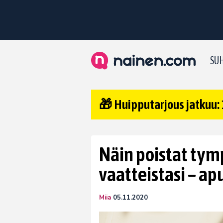
SUH
🎁 Huipputarjous jatkuu: 
Näin poistat tym
vaatteistasi – ap
Miia
05.11.2020