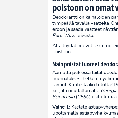
poistoon on omat v
Deodorantti on kainaloiden para
tympeällä tavalla vaatteita. On
eroon ja saada vaatteet näyttä
Pure Wow
-sivusto.
Alta löydät neuvot sekä tuore
poistoon.
Näin poistat tuoreet deodor
Aamulla pukiessa laitat deodor
huomataksesi hetkeä myöhemmin
rannut. Kuulostaako tutulta? 
korjata noudattamalla
Georgia
Sciencesin
(
CFSC
) esittelemää 
Vaihe 1:
Kastele astiapyyhe/pe
upottamalla astiapyyhe kylmää