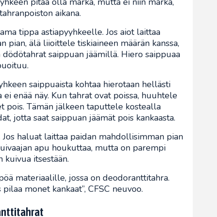
yhkeen pitää olla märkä, mutta ei niin märkä,
 tahranpoiston aikana.
tama tippa astiapyyhkeelle. Jos aiot laittaa
pian, älä liioittele tiskiaineen määrän kanssa,
 dödötahrat saippuan jäämillä. Hiero saippuaa
puoituu.
yhkeen saippuaista kohtaa hierotaan hellästi
 ei enää näy. Kun tahrat ovat poissa, huuhtele
t pois. Tämän jälkeen taputtele kostealla
at, jotta saat saippuan jäämät pois kankaasta.
. Jos haluat laittaa paidan mahdollisimman pian
nkuivaajan apu houkuttaa, mutta on parempi
n kuivua itsestään.
pöä materiaalille, jossa on deodoranttitahra.
 pilaa monet kankaat”, CFSC neuvoo.
nttitahrat