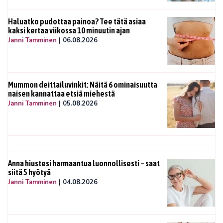
Haluatko pudottaa painoa? Tee tätä asiaa
kaksi kertaa viikossa 10 minuutin ajan
Janni Tamminen
|
06.08.2026
Mummon deittailuvinkit: Näitä 6 ominaisuutta
naisen kannattaa etsiä miehestä
Janni Tamminen
|
05.08.2026
Anna hiustesi harmaantua luonnollisesti – saat
siitä 5 hyötyä
Janni Tamminen
|
04.08.2026