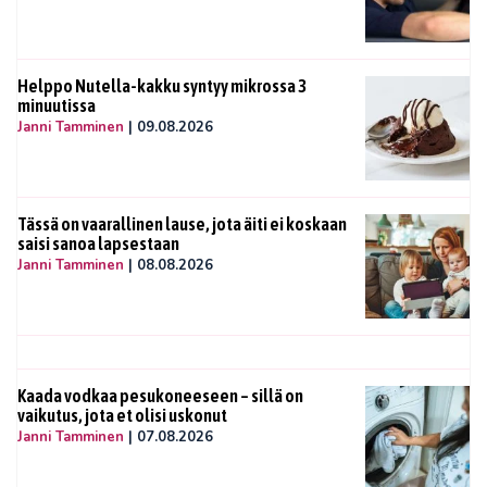
Helppo Nutella-kakku syntyy mikrossa 3
minuutissa
Janni Tamminen
|
09.08.2026
Tässä on vaarallinen lause, jota äiti ei koskaan
saisi sanoa lapsestaan
Janni Tamminen
|
08.08.2026
Kaada vodkaa pesukoneeseen – sillä on
vaikutus, jota et olisi uskonut
Janni Tamminen
|
07.08.2026