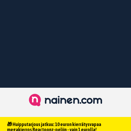
🎁 Huipputarjous jatkuu: 10 euron kierrätysvapaa
megakierros Reactoonz-peliin - vain 1 eurolla!