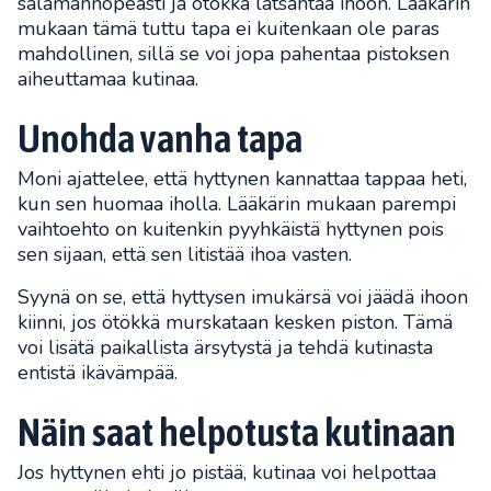
salamannopeasti ja ötökkä lätsähtää ihoon. Lääkärin
mukaan tämä tuttu tapa ei kuitenkaan ole paras
mahdollinen, sillä se voi jopa pahentaa pistoksen
aiheuttamaa kutinaa.
Unohda vanha tapa
Moni ajattelee, että hyttynen kannattaa tappaa heti,
kun sen huomaa iholla. Lääkärin mukaan parempi
vaihtoehto on kuitenkin pyyhkäistä hyttynen pois
sen sijaan, että sen litistää ihoa vasten.
Syynä on se, että hyttysen imukärsä voi jäädä ihoon
kiinni, jos ötökkä murskataan kesken piston. Tämä
voi lisätä paikallista ärsytystä ja tehdä kutinasta
entistä ikävämpää.
Näin saat helpotusta kutinaan
Jos hyttynen ehti jo pistää, kutinaa voi helpottaa