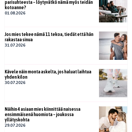
parisuhteesta – löytyvätkö nämä myös teidän
kotoanne?
01.08.2026
Jos mies tekee nämä 11 tekoa, tiedät että hän
rakastaa sinua
31.07.2026
Kävele näin monta askelta, jos haluat laihtua
yhden kilon
30.07.2026
Näihin 4 asiaan mies kiinnittää naisessa
ensimmäisenä huomiota – joukossa
yllätyskohta
29.07.2026