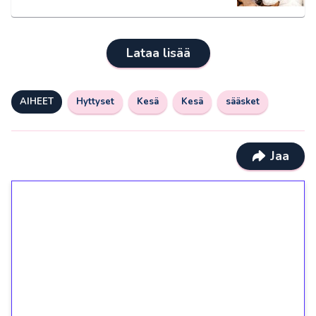
Lataa lisää
AIHEET
Hyttyset
Kesä
Kesä
sääsket
Jaa
1€ = 10€ arvosta
ilmaiskierroksia ilman
kierrätystä!
Talleta 1€
Saat heti 50 ilmaiskierrosta Tuohi 1000 -