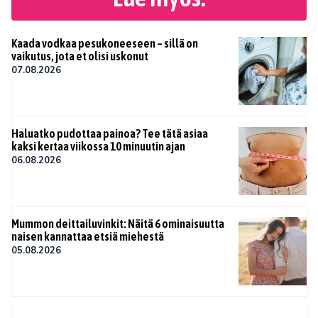
Kaada vodkaa pesukoneeseen – sillä on
vaikutus, jota et olisi uskonut
07.08.2026
Haluatko pudottaa painoa? Tee tätä asiaa
kaksi kertaa viikossa 10 minuutin ajan
06.08.2026
Mummon deittailuvinkit: Näitä 6 ominaisuutta
naisen kannattaa etsiä miehestä
05.08.2026