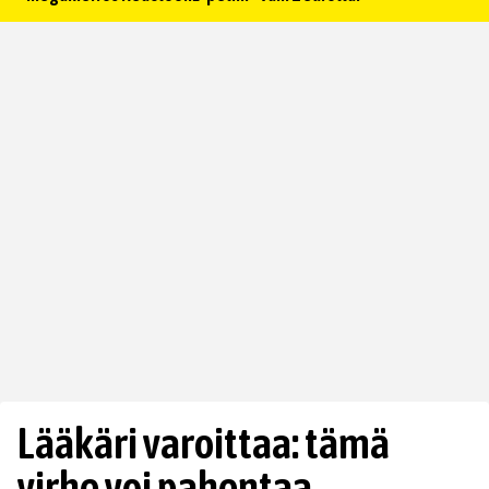
Lääkäri varoittaa: tämä
virhe voi pahentaa