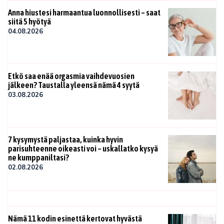
Anna hiustesi harmaantua luonnollisesti – saat
siitä 5 hyötyä
04.08.2026
Etkö saa enää orgasmia vaihdevuosien
jälkeen? Taustalla yleensä nämä 4 syytä
03.08.2026
7 kysymystä paljastaa, kuinka hyvin
parisuhteenne oikeasti voi – uskallatko kysyä
ne kumppaniltasi?
02.08.2026
Nämä 11 kodin esinettä kertovat hyvästä