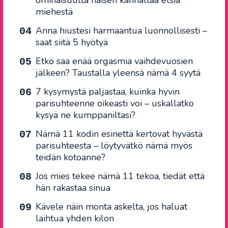
ominaisuutta naisen kannattaa etsiä
miehestä
Anna hiustesi harmaantua luonnollisesti –
saat siitä 5 hyötyä
Etkö saa enää orgasmia vaihdevuosien
jälkeen? Taustalla yleensä nämä 4 syytä
7 kysymystä paljastaa, kuinka hyvin
parisuhteenne oikeasti voi – uskallatko
kysyä ne kumppaniltasi?
Nämä 11 kodin esinettä kertovat hyvästä
parisuhteesta – löytyvätkö nämä myös
teidän kotoanne?
Jos mies tekee nämä 11 tekoa, tiedät että
hän rakastaa sinua
Kävele näin monta askelta, jos haluat
laihtua yhden kilon