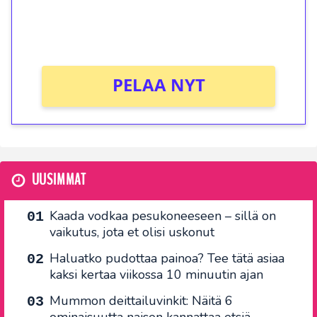
peliin (arvo 0,20€ per kierros)!
Ei kierrätysvaatimusta!
PELAA NYT
UUSIMMAT
Kaada vodkaa pesukoneeseen – sillä on
vaikutus, jota et olisi uskonut
Haluatko pudottaa painoa? Tee tätä asiaa
kaksi kertaa viikossa 10 minuutin ajan
Mummon deittailuvinkit: Näitä 6