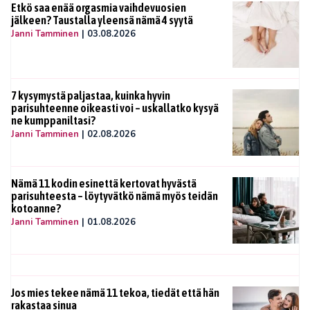
Etkö saa enää orgasmia vaihdevuosien
jälkeen? Taustalla yleensä nämä 4 syytä
Janni Tamminen
|
03.08.2026
7 kysymystä paljastaa, kuinka hyvin
parisuhteenne oikeasti voi – uskallatko kysyä
ne kumppaniltasi?
Janni Tamminen
|
02.08.2026
Nämä 11 kodin esinettä kertovat hyvästä
parisuhteesta – löytyvätkö nämä myös teidän
kotoanne?
Janni Tamminen
|
01.08.2026
Jos mies tekee nämä 11 tekoa, tiedät että hän
rakastaa sinua