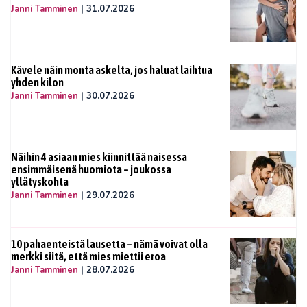
Janni Tamminen
|
31.07.2026
Kävele näin monta askelta, jos haluat laihtua
yhden kilon
Janni Tamminen
|
30.07.2026
Näihin 4 asiaan mies kiinnittää naisessa
ensimmäisenä huomiota – joukossa
yllätyskohta
Janni Tamminen
|
29.07.2026
10 pahaenteistä lausetta – nämä voivat olla
merkki siitä, että mies miettii eroa
Janni Tamminen
|
28.07.2026