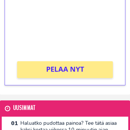
kierrätystä!
Talleta 1€
Saat heti 50 ilmaiskierrosta Tuohi 1000 -
peliin (arvo 0,20€ per kierros)!
Ei kierrätysvaatimusta!
PELAA NYT
UUSIMMAT
Haluatko pudottaa painoa? Tee tätä asiaa
kaksi kertaa viikossa 10 minuutin ajan