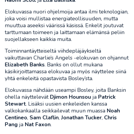
Naomi Scott
ja
Ella Balinska
.
Elokuvassa nuori ohjelmoija antaa ilmi teknologian,
joka voisi mullistaa energiateollisuuden, mutta
muuttua aseeksi väärissä käsissä. Enkelit joutuvat
tarttumaan toimeen ja laittamaan elämänsä peliin
suojellakseen kaikkia muita.
Toiminnantäytteiseltä viihdepläjäykseltä
vaikuttavan Charlie’s Angels -elokuvan on ohjannut
Elizabeth Banks
. Banks on ollut mukana
käsikirjoittamassa elokuvaa ja myös näyttelee siinä
yhtä enkeleitä opastavista Bosley’sta.
Elokuvassa nähdään useampi Bosley, joita Banksin
ohella näyttelevät
Djimon Hounsou
ja
Patrick
Stewart
. Lisäksi uusien enkeleiden kanssa
valkokankaalla seikkailevat muun muassa
Noah
Centineo
,
Sam Claflin
,
Jonathan Tucker
,
Chris
Pang
ja
Nat Faxon
.