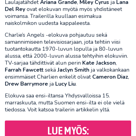
Laulajatähdet
Ariana Grande
,
Miley Cyrus
ja
Lana
Del Rey
ovat elokuvan myötä myös yhdistäneet
voimansa. Trailerilla kuullaan esimakua
naiskolmikon uudesta kappaleesta.
Charlie’s Angels -elokuva pohjautuu sekä
samannimiseen televisiosarjaan, jota tehtiin viisi
tuotantokautta 1970-luvun lopulla ja 80-luvun
alussa, että 2000-luvun alussa tehtyihin elokuviin.
TV-sarjaa tähdittivät alun perin
Kate Jackson
,
Farrah Fawcett
sekä
Jaclyn Smith
ja valkokankaan
ensimmäiset Charlien enkelit olivat
Cameron Diaz
,
Drew Barrymore
ja
Lucy Liu
.
Elokuva saa ensi-iltansa Yhdysvalloissa 15.
marraskuuta, mutta Suomen ensi-ilta ei ole vielä
tiedossa. Voit katsoa trailerin artikkelin yltä.
LUE MYÖS: