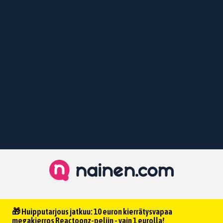
🎁 Huipputarjous jatkuu: 10 euron kierrätysvapaa
megakierros Reactoonz-peliin - vain 1 eurolla!