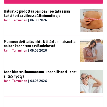
Haluatko pudottaa painoa? Tee tätä asiaa
kaksi kertaa viikossa 10 minuutin ajan
Janni Tamminen
|
06.08.2026
Mummon deittailuvinkit: Näitä 6 ominaisuutta
naisen kannattaa etsiä miehestä
Janni Tamminen
|
05.08.2026
Anna hiustesi harmaantua luonnollisesti – saat
siitä 5 hyötyä
Janni Tamminen
|
04.08.2026