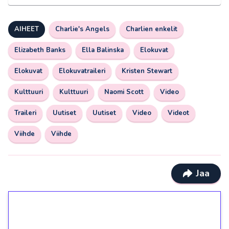
AIHEET
Charlie's Angels
Charlien enkelit
Elizabeth Banks
Ella Balinska
Elokuvat
Elokuvat
Elokuvatraileri
Kristen Stewart
Kulttuuri
Kulttuuri
Naomi Scott
Video
Traileri
Uutiset
Uutiset
Video
Videot
Viihde
Viihde
Jaa
1€ = 10€ arvosta
ilmaiskierroksia ilman