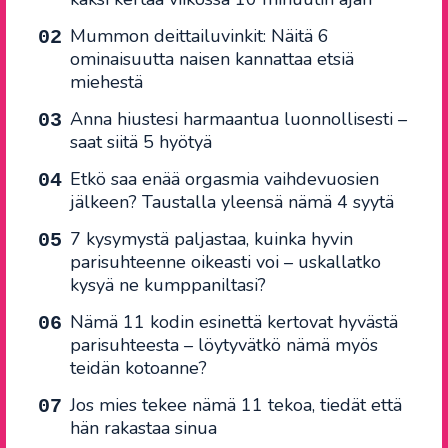
Mummon deittailuvinkit: Näitä 6
ominaisuutta naisen kannattaa etsiä
miehestä
Anna hiustesi harmaantua luonnollisesti –
saat siitä 5 hyötyä
Etkö saa enää orgasmia vaihdevuosien
jälkeen? Taustalla yleensä nämä 4 syytä
7 kysymystä paljastaa, kuinka hyvin
parisuhteenne oikeasti voi – uskallatko
kysyä ne kumppaniltasi?
Nämä 11 kodin esinettä kertovat hyvästä
parisuhteesta – löytyvätkö nämä myös
teidän kotoanne?
Jos mies tekee nämä 11 tekoa, tiedät että
hän rakastaa sinua