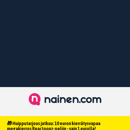
🎁 Huipputarjous jatkuu: 10 euron kierrätysvapaa
megakierros Reactoonz-peliin - vain 1 eurolla!