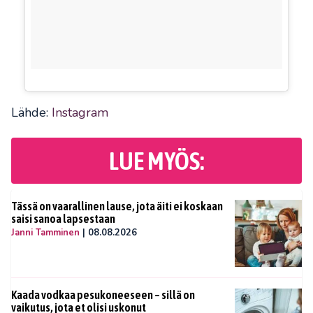
Lähde:
Instagram
LUE MYÖS:
Tässä on vaarallinen lause, jota äiti ei koskaan
saisi sanoa lapsestaan
Janni Tamminen
|
08.08.2026
Kaada vodkaa pesukoneeseen – sillä on
vaikutus, jota et olisi uskonut