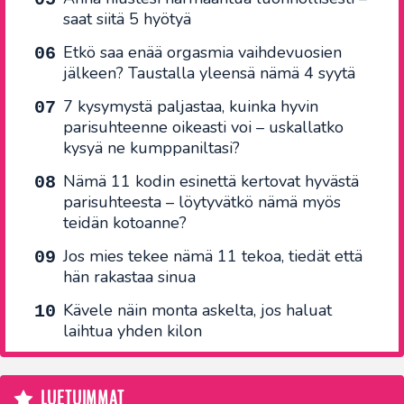
saat siitä 5 hyötyä
Etkö saa enää orgasmia vaihdevuosien
jälkeen? Taustalla yleensä nämä 4 syytä
7 kysymystä paljastaa, kuinka hyvin
parisuhteenne oikeasti voi – uskallatko
kysyä ne kumppaniltasi?
Nämä 11 kodin esinettä kertovat hyvästä
parisuhteesta – löytyvätkö nämä myös
teidän kotoanne?
Jos mies tekee nämä 11 tekoa, tiedät että
hän rakastaa sinua
Kävele näin monta askelta, jos haluat
laihtua yhden kilon
LUETUIMMAT