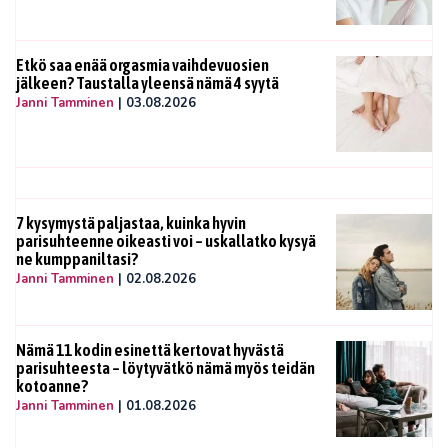
Etkö saa enää orgasmia vaihdevuosien
jälkeen? Taustalla yleensä nämä 4 syytä
Janni Tamminen
|
03.08.2026
7 kysymystä paljastaa, kuinka hyvin
parisuhteenne oikeasti voi – uskallatko kysyä
ne kumppaniltasi?
Janni Tamminen
|
02.08.2026
Nämä 11 kodin esinettä kertovat hyvästä
parisuhteesta – löytyvätkö nämä myös teidän
kotoanne?
Janni Tamminen
|
01.08.2026