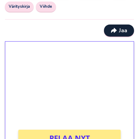
Värityskirja
Viihde
Jaa
1€ = 10€ arvosta
ilmaiskierroksia ilman
kierrätystä!
Talleta 1€
Saat heti 50 ilmaiskierrosta Tuohi 1000 -
peliin (arvo 0,20€ per kierros)!
Ei kierrätysvaatimusta!
PELAA NYT