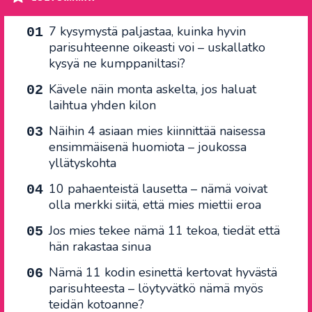
7 kysymystä paljastaa, kuinka hyvin
parisuhteenne oikeasti voi – uskallatko
kysyä ne kumppaniltasi?
Kävele näin monta askelta, jos haluat
laihtua yhden kilon
Näihin 4 asiaan mies kiinnittää naisessa
ensimmäisenä huomiota – joukossa
yllätyskohta
10 pahaenteistä lausetta – nämä voivat
olla merkki siitä, että mies miettii eroa
Jos mies tekee nämä 11 tekoa, tiedät että
hän rakastaa sinua
Nämä 11 kodin esinettä kertovat hyvästä
parisuhteesta – löytyvätkö nämä myös
teidän kotoanne?