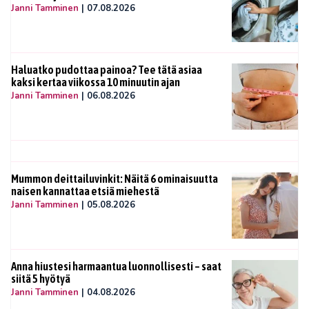
Janni Tamminen
|
07.08.2026
Haluatko pudottaa painoa? Tee tätä asiaa
kaksi kertaa viikossa 10 minuutin ajan
Janni Tamminen
|
06.08.2026
Mummon deittailuvinkit: Näitä 6 ominaisuutta
naisen kannattaa etsiä miehestä
Janni Tamminen
|
05.08.2026
Anna hiustesi harmaantua luonnollisesti – saat
siitä 5 hyötyä
Janni Tamminen
|
04.08.2026