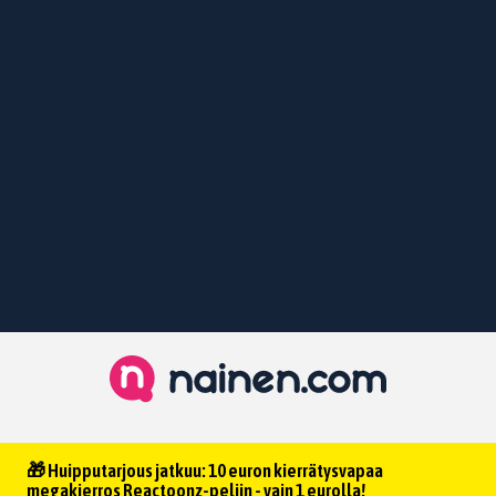
🎁 Huipputarjous jatkuu: 10 euron kierrätysvapaa
megakierros Reactoonz-peliin - vain 1 eurolla!