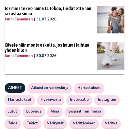
Jos mies tekee nämä 11 tekoa, tiedät että hän
rakastaa sinua
Janni Tamminen
|
31.07.2026
Kävele näin monta askelta, jos haluat laihtua
yhden kilon
Janni Tamminen
|
30.07.2026
AIHEET
Aikuisten värityskirja
Harrastukset
Harrastukset
Hyvinvointi
Inspiraatio
Instagram
Jutut
Luovuus
Minä
Sosiaalinen media
Taide
Taidot
Värikynät
Värittäminen
Väritys