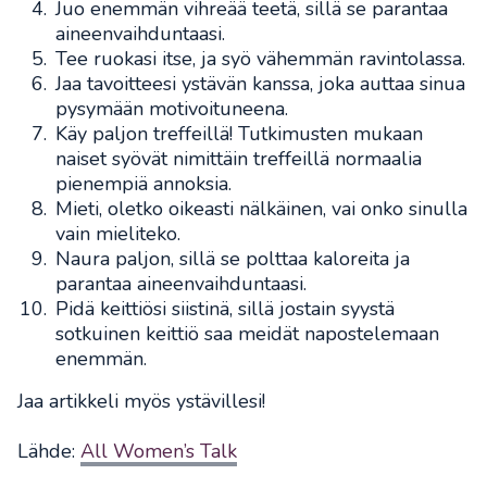
Juo enemmän vihreää teetä, sillä se parantaa
aineenvaihduntaasi.
Tee ruokasi itse, ja syö vähemmän ravintolassa.
Jaa tavoitteesi ystävän kanssa, joka auttaa sinua
pysymään motivoituneena.
Käy paljon treffeillä! Tutkimusten mukaan
naiset syövät nimittäin treffeillä normaalia
pienempiä annoksia.
Mieti, oletko oikeasti nälkäinen, vai onko sinulla
vain mieliteko.
Naura paljon, sillä se polttaa kaloreita ja
parantaa aineenvaihduntaasi.
Pidä keittiösi siistinä, sillä jostain syystä
sotkuinen keittiö saa meidät napostelemaan
enemmän.
Jaa artikkeli myös ystävillesi!
Lähde:
All Women’s Talk