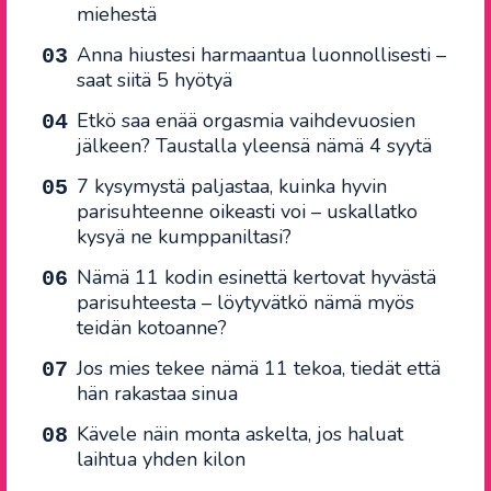
miehestä
Anna hiustesi harmaantua luonnollisesti –
saat siitä 5 hyötyä
Etkö saa enää orgasmia vaihdevuosien
jälkeen? Taustalla yleensä nämä 4 syytä
7 kysymystä paljastaa, kuinka hyvin
parisuhteenne oikeasti voi – uskallatko
kysyä ne kumppaniltasi?
Nämä 11 kodin esinettä kertovat hyvästä
parisuhteesta – löytyvätkö nämä myös
teidän kotoanne?
Jos mies tekee nämä 11 tekoa, tiedät että
hän rakastaa sinua
Kävele näin monta askelta, jos haluat
laihtua yhden kilon