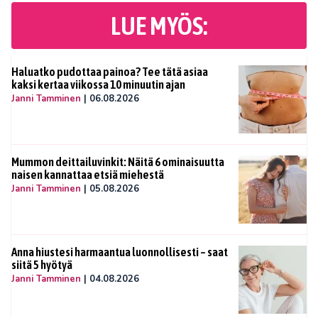
LUE MYÖS:
Haluatko pudottaa painoa? Tee tätä asiaa
kaksi kertaa viikossa 10 minuutin ajan
Janni Tamminen
|
06.08.2026
Mummon deittailuvinkit: Näitä 6 ominaisuutta
naisen kannattaa etsiä miehestä
Janni Tamminen
|
05.08.2026
Anna hiustesi harmaantua luonnollisesti – saat
siitä 5 hyötyä
Janni Tamminen
|
04.08.2026