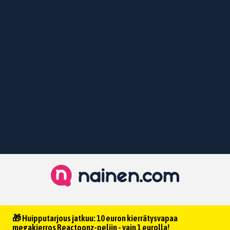
🎁 Huipputarjous jatkuu: 10 euron kierrätysvapaa
megakierros Reactoonz-peliin - vain 1 eurolla!