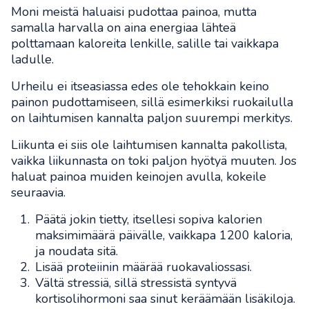
Moni meistä haluaisi pudottaa painoa, mutta
samalla harvalla on aina energiaa lähteä
polttamaan kaloreita lenkille, salille tai vaikkapa
ladulle.
Urheilu ei itseasiassa edes ole tehokkain keino
painon pudottamiseen, sillä esimerkiksi ruokailulla
on laihtumisen kannalta paljon suurempi merkitys.
Liikunta ei siis ole laihtumisen kannalta pakollista,
vaikka liikunnasta on toki paljon hyötyä muuten. Jos
haluat painoa muiden keinojen avulla, kokeile
seuraavia.
Päätä jokin tietty, itsellesi sopiva kalorien
maksimimäärä päivälle, vaikkapa 1200 kaloria,
ja noudata sitä.
Lisää proteiinin määrää ruokavaliossasi.
Vältä stressiä, sillä stressistä syntyvä
kortisolihormoni saa sinut keräämään lisäkiloja.