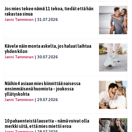
Jos mies tekee nämä 11 tekoa, tiedät että hän
rakastaa sinua
Janni Tamminen
|
31.07.2026
Kävele näin monta askelta, jos haluat laihtua
yhden kilon
Janni Tamminen
|
30.07.2026
Näihin 4 asiaan mies kiinnittää naisessa
ensimmäisenä huomiota – joukossa
yllätyskohta
Janni Tamminen
|
29.07.2026
10 pahaenteistä lausetta – nämä voivat olla
merkki siitä, että mies miettii eroa