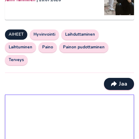
Janni Tamminen
|
28.07.2026
AIHEET
Hyvinvointi
Laihduttaminen
Laihtuminen
Paino
Painon pudottaminen
Terveys
Jaa
1€ = 10€ arvosta
ilmaiskierroksia ilman
kierrätystä!