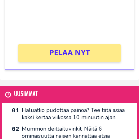
Talleta 1€
Saat heti 50 ilmaiskierrosta Tuohi 1000 -
peliin (arvo 0,20€ per kierros)!
Ei kierrätysvaatimusta!
PELAA NYT
UUSIMMAT
Haluatko pudottaa painoa? Tee tätä asiaa
kaksi kertaa viikossa 10 minuutin ajan
Mummon deittailuvinkit: Näitä 6
ominaisuutta naisen kannattaa etsiä