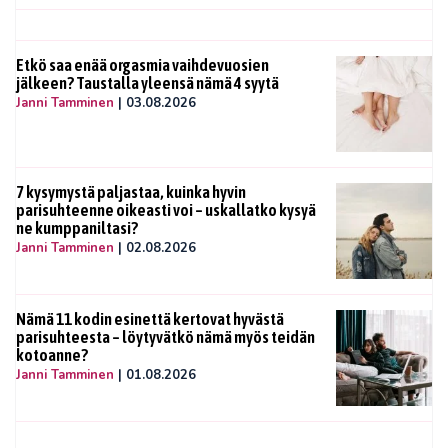
Etkö saa enää orgasmia vaihdevuosien
jälkeen? Taustalla yleensä nämä 4 syytä
Janni Tamminen
|
03.08.2026
7 kysymystä paljastaa, kuinka hyvin
parisuhteenne oikeasti voi – uskallatko kysyä
ne kumppaniltasi?
Janni Tamminen
|
02.08.2026
Nämä 11 kodin esinettä kertovat hyvästä
parisuhteesta – löytyvätkö nämä myös teidän
kotoanne?
Janni Tamminen
|
01.08.2026