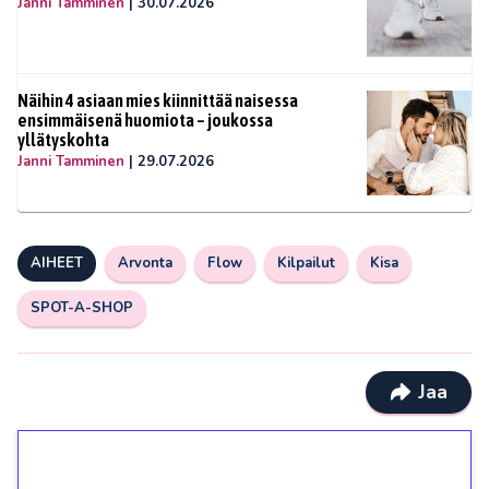
Janni Tamminen
|
30.07.2026
Näihin 4 asiaan mies kiinnittää naisessa
ensimmäisenä huomiota – joukossa
yllätyskohta
Janni Tamminen
|
29.07.2026
AIHEET
Arvonta
Flow
Kilpailut
Kisa
SPOT-A-SHOP
Jaa
1€ = 10€ arvosta