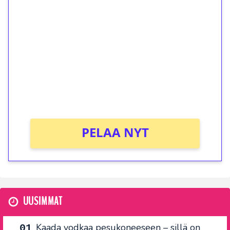
ilmaiskierroksia ilman
kierrätystä!
Talleta 1€
Saat heti 50 ilmaiskierrosta Tuohi 1000 -
peliin (arvo 0,20€ per kierros)!
Ei kierrätysvaatimusta!
PELAA NYT
UUSIMMAT
Kaada vodkaa pesukoneeseen – sillä on