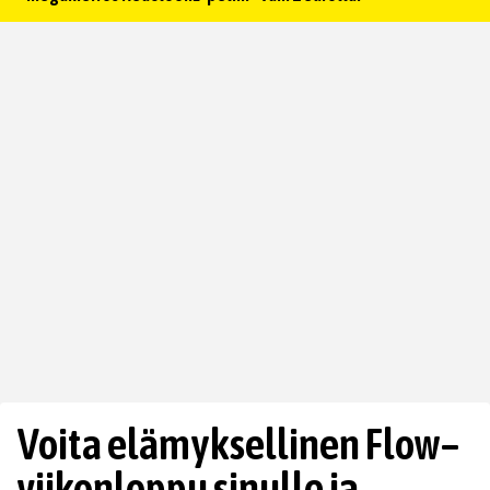
Voita elämyksellinen Flow–
viikonloppu sinulle ja