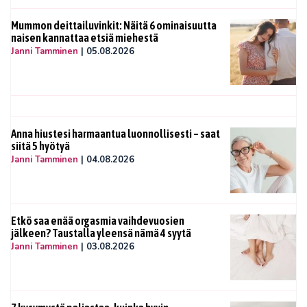
Mummon deittailuvinkit: Näitä 6 ominaisuutta
naisen kannattaa etsiä miehestä
Janni Tamminen
|
05.08.2026
Anna hiustesi harmaantua luonnollisesti – saat
siitä 5 hyötyä
Janni Tamminen
|
04.08.2026
Etkö saa enää orgasmia vaihdevuosien
jälkeen? Taustalla yleensä nämä 4 syytä
Janni Tamminen
|
03.08.2026