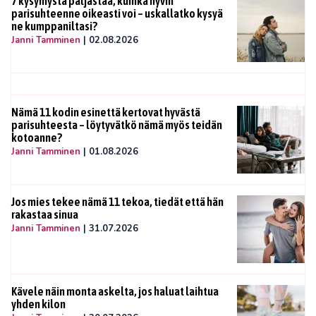
7 kysymystä paljastaa, kuinka hyvin
parisuhteenne oikeasti voi – uskallatko kysyä
ne kumppaniltasi?
Janni Tamminen
|
02.08.2026
Nämä 11 kodin esinettä kertovat hyvästä
parisuhteesta – löytyvätkö nämä myös teidän
kotoanne?
Janni Tamminen
|
01.08.2026
Jos mies tekee nämä 11 tekoa, tiedät että hän
rakastaa sinua
Janni Tamminen
|
31.07.2026
Kävele näin monta askelta, jos haluat laihtua
yhden kilon