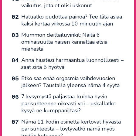
vaikutus, jota et olisi uskonut
Haluatko pudottaa painoa? Tee tätä asiaa
kaksi kertaa viikossa 10 minuutin ajan
Mummon deittailuvinkit: Näitä 6
ominaisuutta naisen kannattaa etsiä
miehestä
Anna hiustesi harmaantua luonnollisesti –
saat siitä 5 hyötyä
Etkö saa enää orgasmia vaihdevuosien
jälkeen? Taustalla yleensä nämä 4 syytä
7 kysymystä paljastaa, kuinka hyvin
parisuhteenne oikeasti voi – uskallatko
kysyä ne kumppaniltasi?
Nämä 11 kodin esinettä kertovat hyvästä
parisuhteesta – löytyvätkö nämä myös
teidän kotoanne?