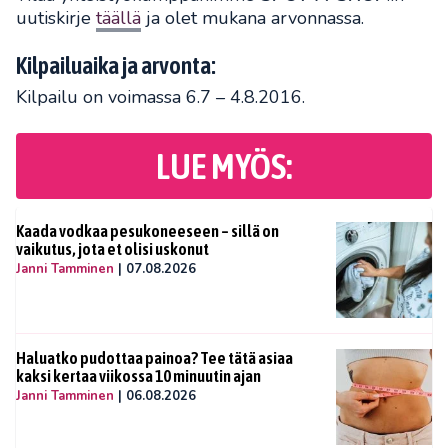
uutiskirje
täällä
ja olet mukana arvonnassa.
Kilpailuaika ja arvonta:
Kilpailu on voimassa 6.7 – 4.8.2016.
LUE MYÖS:
Kaada vodkaa pesukoneeseen – sillä on
vaikutus, jota et olisi uskonut
Janni Tamminen
|
07.08.2026
Haluatko pudottaa painoa? Tee tätä asiaa
kaksi kertaa viikossa 10 minuutin ajan
Janni Tamminen
|
06.08.2026