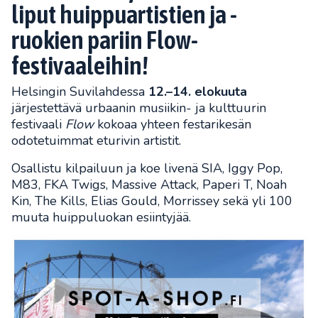
liput huippuartistien ja -
ruokien pariin Flow-
festivaaleihin!
Helsingin Suvilahdessa
12.–14. elokuuta
järjestettävä urbaanin musiikin- ja kulttuurin
festivaali
Flow
kokoaa yhteen festarikesän
odotetuimmat eturivin artistit.
Osallistu kilpailuun ja koe livenä SIA, Iggy Pop,
M83, FKA Twigs, Massive Attack, Paperi T, Noah
Kin, The Kills, Elias Gould, Morrissey sekä yli 100
muuta huippuluokan esiintyjää.