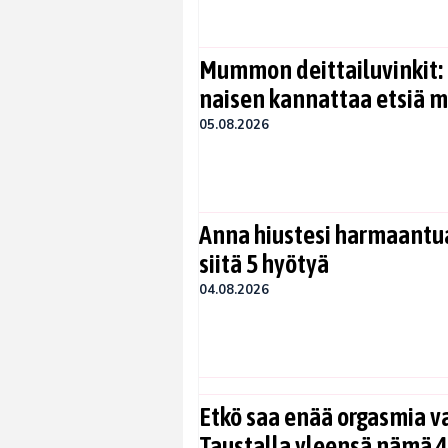
Mummon deittailuvinkit: 
naisen kannattaa etsiä 
05.08.2026
Anna hiustesi harmaantua
siitä 5 hyötyä
04.08.2026
Etkö saa enää orgasmia v
Taustalla yleensä nämä 4