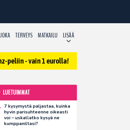
UOKA
TERVEYS
MATKAILU
LISÄÄ
-peliin - vain 1 eurolla!
LUETUIMMAT
7 kysymystä paljastaa, kuinka
hyvin parisuhteenne oikeasti
voi – uskallatko kysyä ne
kumppaniltasi?