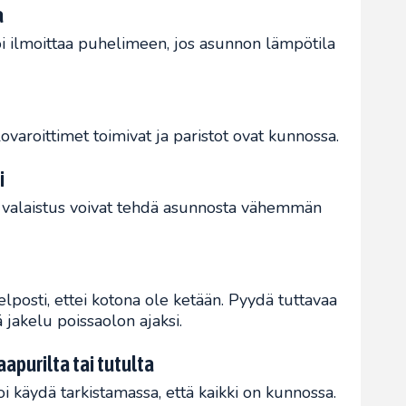
a
oi ilmoittaa puhelimeen, jos asunnon lämpötila
ovaroittimet toimivat ja paristot ovat kunnossa.
i
va valaistus voivat tehdä asunnosta vähemmän
elposti, ettei kotona ole ketään. Pyydä tuttavaa
 jakelu poissaolon ajaksi.
apurilta tai tutulta
oi käydä tarkistamassa, että kaikki on kunnossa.