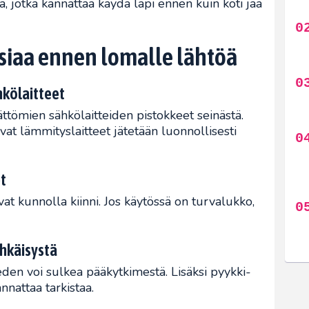
ta, jotka kannattaa käydä läpi ennen kuin koti jää
siaa ennen lomalle lähtöä
hkölaitteet
ättömien sähkölaitteiden pistokkeet seinästä.
avat lämmityslaitteet jätetään luonnollisesti
et
vat kunnolla kiinni. Jos käytössä on turvalukko,
ehkäisystä
en voi sulkea pääkytkimestä. Lisäksi pyykki-
nattaa tarkistaa.