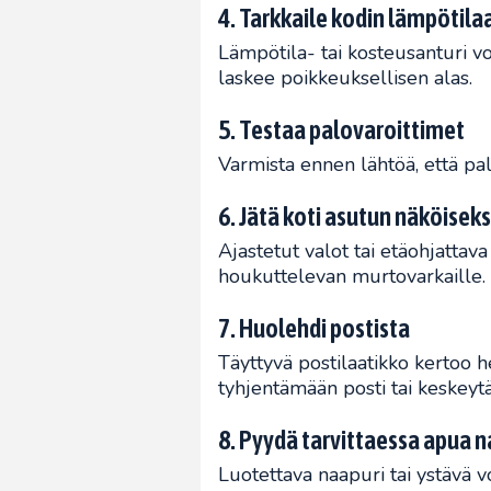
4. Tarkkaile kodin lämpötila
Lämpötila- tai kosteusanturi v
laskee poikkeuksellisen alas.
5. Testaa palovaroittimet
Varmista ennen lähtöä, että pal
6. Jätä koti asutun näköiseks
Ajastetut valot tai etäohjatta
houkuttelevan murtovarkaille.
7. Huolehdi postista
Täyttyvä postilaatikko kertoo h
tyhjentämään posti tai keskeytä
8. Pyydä tarvittaessa apua na
Luotettava naapuri tai ystävä v