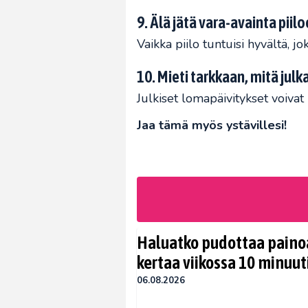
9. Älä jätä vara-avainta piilo
Vaikka piilo tuntuisi hyvältä, j
10. Mieti tarkkaan, mitä jul
Julkiset lomapäivitykset voivat p
Jaa tämä myös ystävillesi!
Haluatko pudottaa painoa
kertaa viikossa 10 minuut
06.08.2026