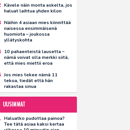
Kävele näin monta askelta, jos
haluat laihtua yhden kilon
Näihin 4 asiaan mies kiinnittää
naisessa ensimmäisenä
huomiota – joukossa
yllätyskohta
10 pahaenteistä lausetta –
nämä voivat olla merkki siitä,
että mies miettii eroa
Jos mies tekee nämä 11
tekoa, tiedät että hän
rakastaa sinua
UUSIMMAT
Haluatko pudottaa painoa?
Tee tätä asiaa kaksi kertaa
viikossa 10 minuutin ajan