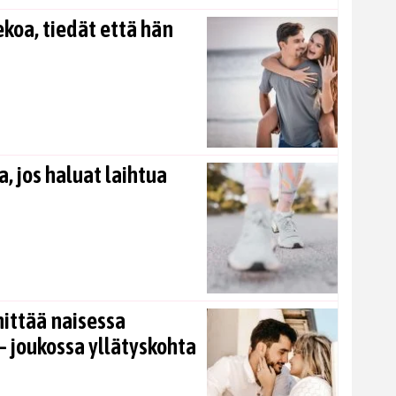
koa, tiedät että hän
, jos haluat laihtua
nittää naisessa
 joukossa yllätyskohta