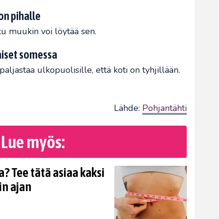
on pihalle
oku muukin voi löytää sen.
kaiset somessa
aljastaa ulkopuolisille, että koti on tyhjillään.
Lähde:
Pohjantähti
Lue myös:
? Tee tätä asiaa kaksi
in ajan