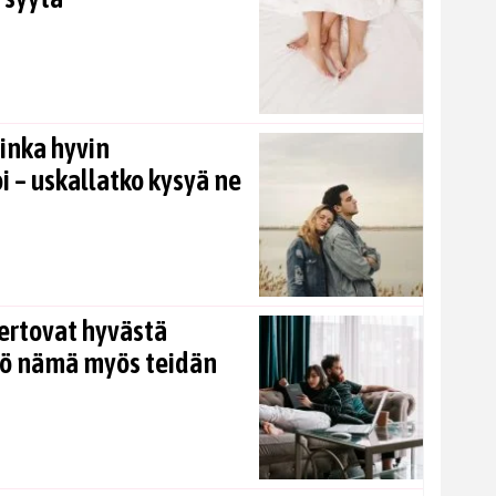
inka hyvin
i – uskallatko kysyä ne
ertovat hyvästä
kö nämä myös teidän