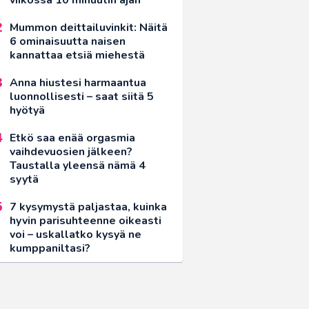
Mummon deittailuvinkit: Näitä
6 ominaisuutta naisen
kannattaa etsiä miehestä
Anna hiustesi harmaantua
luonnollisesti – saat siitä 5
hyötyä
Etkö saa enää orgasmia
vaihdevuosien jälkeen?
Taustalla yleensä nämä 4
syytä
7 kysymystä paljastaa, kuinka
hyvin parisuhteenne oikeasti
voi – uskallatko kysyä ne
kumppaniltasi?