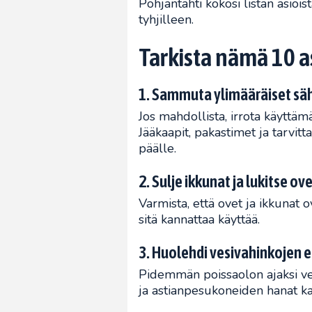
Pohjantähti kokosi listan asiois
tyhjilleen.
Tarkista nämä 10 a
1. Sammuta ylimääräiset sä
Jos mahdollista, irrota käyttäm
Jääkaapit, pakastimet ja tarvitt
päälle.
2. Sulje ikkunat ja lukitse ov
Varmista, että ovet ja ikkunat o
sitä kannattaa käyttää.
3. Huolehdi vesivahinkojen 
Pidemmän poissaolon ajaksi ved
ja astianpesukoneiden hanat kan