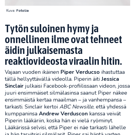
Kuva:
Fotolia
Tytön suloinen hymy ja
onnellinen ilme ovat tehneet
äidin julkaisemasta
reaktiovideosta viraalin hitin.
Vajaan vuoden ikäinen
Piper Verducso
ihastuttaa
tällä hellyyttävällä videolla. Piperin äiti
Jessica
Sinclair
julkaisi Facebook-profiilissaan videon, jossa
juuri ensimmäiset silmälasinsa saanut Piper näkee
ensimmäistä kertaa maailman – ja vanhempansa –
tarkasti. Sinclair kertoi
ABC Newsille
, että yhdessä
kumppaninsa
Andrew Verduscon
kanssa veivät
Piperin lääkäriin, koska hän ei vielä ryöminyt.
Lääkärissä selvisi, että Piper ei näe tarkasti lähelle
ja hän tarvitsisi silmälasit. Piper sai häntä varten