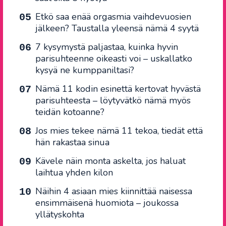
Etkö saa enää orgasmia vaihdevuosien
jälkeen? Taustalla yleensä nämä 4 syytä
7 kysymystä paljastaa, kuinka hyvin
parisuhteenne oikeasti voi – uskallatko
kysyä ne kumppaniltasi?
Nämä 11 kodin esinettä kertovat hyvästä
parisuhteesta – löytyvätkö nämä myös
teidän kotoanne?
Jos mies tekee nämä 11 tekoa, tiedät että
hän rakastaa sinua
Kävele näin monta askelta, jos haluat
laihtua yhden kilon
Näihin 4 asiaan mies kiinnittää naisessa
ensimmäisenä huomiota – joukossa
yllätyskohta