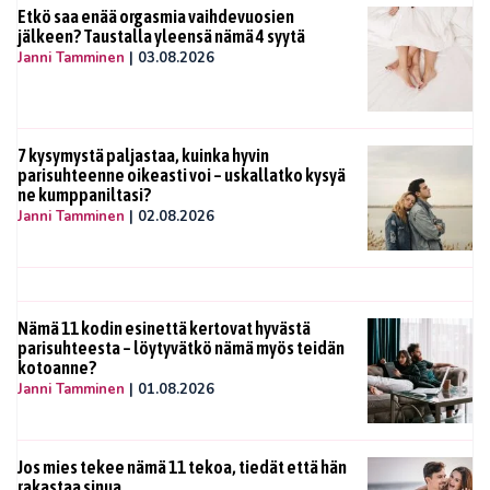
Etkö saa enää orgasmia vaihdevuosien
jälkeen? Taustalla yleensä nämä 4 syytä
Janni Tamminen
|
03.08.2026
7 kysymystä paljastaa, kuinka hyvin
parisuhteenne oikeasti voi – uskallatko kysyä
ne kumppaniltasi?
Janni Tamminen
|
02.08.2026
Nämä 11 kodin esinettä kertovat hyvästä
parisuhteesta – löytyvätkö nämä myös teidän
kotoanne?
Janni Tamminen
|
01.08.2026
Jos mies tekee nämä 11 tekoa, tiedät että hän
rakastaa sinua