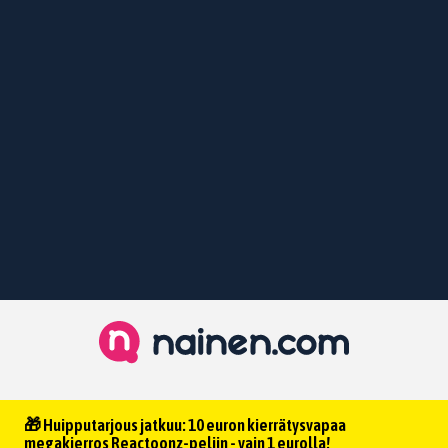
🎁 Huipputarjous jatkuu: 10 euron kierrätysvapaa
megakierros Reactoonz-peliin - vain 1 eurolla!