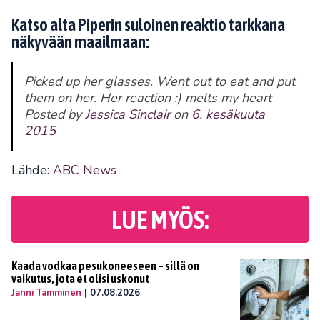
Katso alta Piperin suloinen reaktio tarkkana
näkyvään maailmaan:
Picked up her glasses. Went out to eat and put
them on her. Her reaction :) melts my heart
Posted by
Jessica Sinclair
on
6. kesäkuuta
2015
Lähde:
ABC News
LUE MYÖS:
Kaada vodkaa pesukoneeseen – sillä on
vaikutus, jota et olisi uskonut
Janni Tamminen
|
07.08.2026