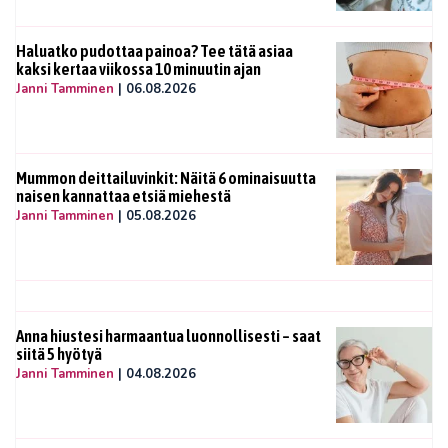
Haluatko pudottaa painoa? Tee tätä asiaa
kaksi kertaa viikossa 10 minuutin ajan
Janni Tamminen
|
06.08.2026
Mummon deittailuvinkit: Näitä 6 ominaisuutta
naisen kannattaa etsiä miehestä
Janni Tamminen
|
05.08.2026
Anna hiustesi harmaantua luonnollisesti – saat
siitä 5 hyötyä
Janni Tamminen
|
04.08.2026