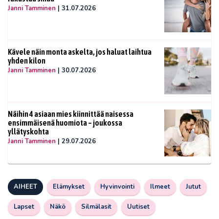
Janni Tamminen
|
31.07.2026
Kävele näin monta askelta, jos haluat laihtua
yhden kilon
Janni Tamminen
|
30.07.2026
Näihin 4 asiaan mies kiinnittää naisessa
ensimmäisenä huomiota – joukossa
yllätyskohta
Janni Tamminen
|
29.07.2026
AIHEET
Elämykset
Hyvinvointi
Ilmeet
Jutut
Lapset
Näkö
Silmälasit
Uutiset