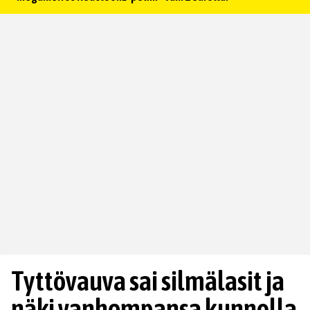
Tyttövauva sai silmälasit ja
näki vanhempansa kunnolla