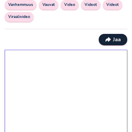
Vanhemmuus
Vauvat
Video
Videot
Videot
Viraalivideo
Jaa
1€ = 10€ arvosta
ilmaiskierroksia ilman
kierrätystä!
Talleta 1€
Saat heti 50 ilmaiskierrosta Tuohi 1000 -
peliin (arvo 0,20€ per kierros)!
Ei kierrätysvaatimusta!