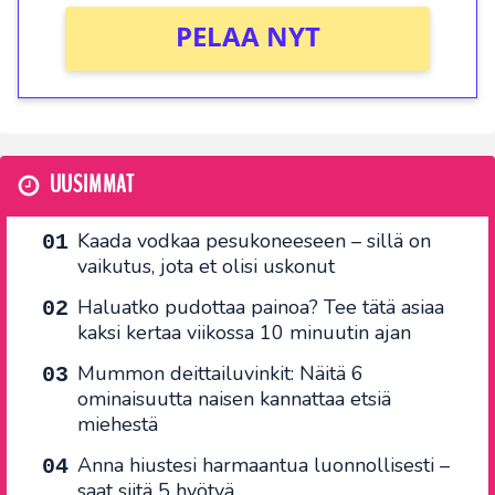
PELAA NYT
UUSIMMAT
Kaada vodkaa pesukoneeseen – sillä on
vaikutus, jota et olisi uskonut
Haluatko pudottaa painoa? Tee tätä asiaa
kaksi kertaa viikossa 10 minuutin ajan
Mummon deittailuvinkit: Näitä 6
ominaisuutta naisen kannattaa etsiä
miehestä
Anna hiustesi harmaantua luonnollisesti –
saat siitä 5 hyötyä