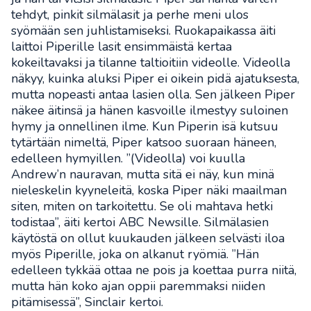
tehdyt, pinkit silmälasit ja perhe meni ulos
syömään sen juhlistamiseksi. Ruokapaikassa äiti
laittoi Piperille lasit ensimmäistä kertaa
kokeiltavaksi ja tilanne taltioitiin videolle. Videolla
näkyy, kuinka aluksi Piper ei oikein pidä ajatuksesta,
mutta nopeasti antaa lasien olla. Sen jälkeen Piper
näkee äitinsä ja hänen kasvoille ilmestyy suloinen
hymy ja onnellinen ilme. Kun Piperin isä kutsuu
tytärtään nimeltä, Piper katsoo suoraan häneen,
edelleen hymyillen. ”(Videolla) voi kuulla
Andrew’n nauravan, mutta sitä ei näy, kun minä
nieleskelin kyyneleitä, koska Piper näki maailman
siten, miten on tarkoitettu. Se oli mahtava hetki
todistaa”, äiti kertoi ABC Newsille. Silmälasien
käytöstä on ollut kuukauden jälkeen selvästi iloa
myös Piperille, joka on alkanut ryömiä. ”Hän
edelleen tykkää ottaa ne pois ja koettaa purra niitä,
mutta hän koko ajan oppii paremmaksi niiden
pitämisessä”, Sinclair kertoi.