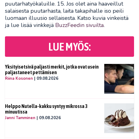
puutarhatyökaluille. 15. Jos olet aina haaveillut
salaisesta puutarhasta, laita takapihalle iso peili
luomaan illuusio sellaisesta. Katso kuvia vinkeistä
ja lue lisää vinkkejä
BuzzFeedin sivuilta
.
LUE MYÖS:
Yksityisetsivä paljasti merkit, jotka ovat usein
paljastaneet pettämisen
Riina Kosonen
|
09.08.2026
Helppo Nutella-kakku syntyy mikrossa 3
minuutissa
Janni Tamminen
|
09.08.2026