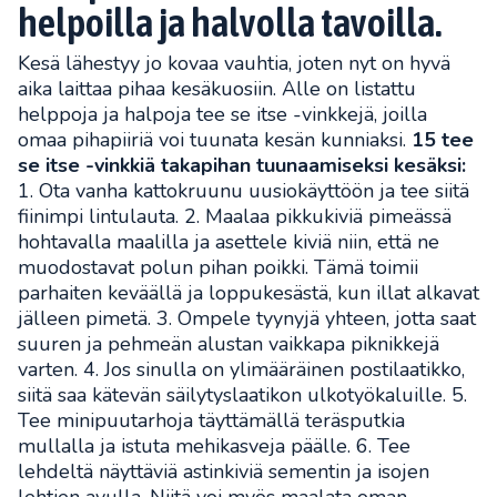
helpoilla ja halvolla tavoilla.
Kesä lähestyy jo kovaa vauhtia, joten nyt on hyvä
aika laittaa pihaa kesäkuosiin. Alle on listattu
helppoja ja halpoja tee se itse -vinkkejä, joilla
omaa pihapiiriä voi tuunata kesän kunniaksi.
15 tee
se itse -vinkkiä takapihan tuunaamiseksi kesäksi:
1. Ota vanha kattokruunu uusiokäyttöön ja tee siitä
fiinimpi lintulauta. 2. Maalaa pikkukiviä pimeässä
hohtavalla maalilla ja asettele kiviä niin, että ne
muodostavat polun pihan poikki. Tämä toimii
parhaiten keväällä ja loppukesästä, kun illat alkavat
jälleen pimetä. 3. Ompele tyynyjä yhteen, jotta saat
suuren ja pehmeän alustan vaikkapa piknikkejä
varten. 4. Jos sinulla on ylimääräinen postilaatikko,
siitä saa kätevän säilytyslaatikon ulkotyökaluille. 5.
Tee minipuutarhoja täyttämällä teräsputkia
mullalla ja istuta mehikasveja päälle. 6. Tee
lehdeltä näyttäviä astinkiviä sementin ja isojen