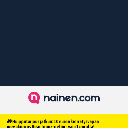
🎁 Huipputarjous jatkuu: 10 euron kierrätysvapaa
megakierros Reactoonz-peliin - vain 1 eurolla!