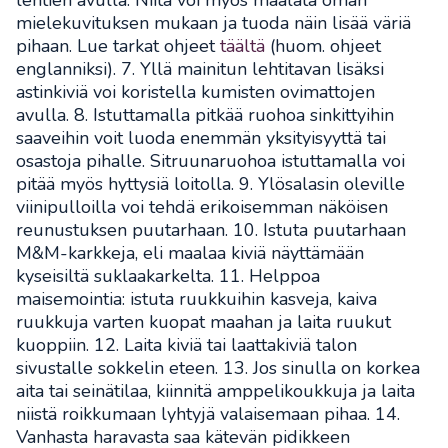
lehtien avulla. Niitä voi myös maalata oman
mielekuvituksen mukaan ja tuoda näin lisää väriä
pihaan. Lue tarkat ohjeet
täältä
(huom. ohjeet
englanniksi). 7. Yllä mainitun lehtitavan lisäksi
astinkiviä voi koristella kumisten ovimattojen
avulla. 8. Istuttamalla pitkää ruohoa sinkittyihin
saaveihin voit luoda enemmän yksityisyyttä tai
osastoja pihalle. Sitruunaruohoa istuttamalla voi
pitää myös hyttysiä loitolla. 9. Ylösalasin oleville
viinipulloilla voi tehdä erikoisemman näköisen
reunustuksen puutarhaan. 10. Istuta puutarhaan
M&M-karkkeja, eli maalaa kiviä näyttämään
kyseisiltä suklaakarkelta. 11. Helppoa
maisemointia: istuta ruukkuihin kasveja, kaiva
ruukkuja varten kuopat maahan ja laita ruukut
kuoppiin. 12. Laita kiviä tai laattakiviä talon
sivustalle sokkelin eteen. 13. Jos sinulla on korkea
aita tai seinätilaa, kiinnitä amppelikoukkuja ja laita
niistä roikkumaan lyhtyjä valaisemaan pihaa. 14.
Vanhasta haravasta saa kätevän pidikkeen