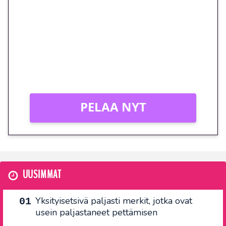
euron kierrätysvapaa
megakierros Reactoonz-
peliin – vain 1 eurolla!
Peli: Reactoonz
Vain uusille asiakkaille!
PELAA NYT
UUSIMMAT
Yksityisetsivä paljasti merkit, jotka ovat
usein paljastaneet pettämisen