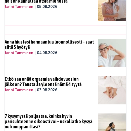
naisen kannattaa etsiä miehestä
Janni Tamminen
|
05.08.2026
Anna hiustesi harmaantua luonnollisesti – saat
siitä 5 hyötyä
Janni Tamminen
|
04.08.2026
Etkö saa enää orgasmia vaihdevuosien
jälkeen? Taustalla yleensä nämä 4 syytä
Janni Tamminen
|
03.08.2026
7 kysymystä paljastaa, kuinka hyvin
parisuhteenne oikeasti voi – uskallatko kysyä
ne kumppaniltasi?