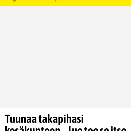
Tuunaa takapihasi
kesäkuntoon – lue tee se itse