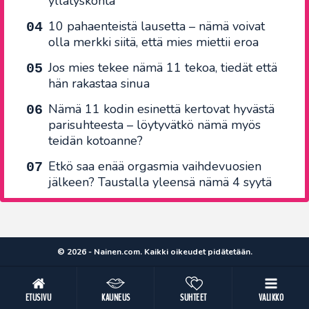
yllätyskohta
10 pahaenteistä lausetta – nämä voivat
olla merkki siitä, että mies miettii eroa
Jos mies tekee nämä 11 tekoa, tiedät että
hän rakastaa sinua
Nämä 11 kodin esinettä kertovat hyvästä
parisuhteesta – löytyvätkö nämä myös
teidän kotoanne?
Etkö saa enää orgasmia vaihdevuosien
jälkeen? Taustalla yleensä nämä 4 syytä
© 2026 - Nainen.com. Kaikki oikeudet pidätetään.
ETUSIVU
KAUNEUS
SUHTEET
VALIKKO