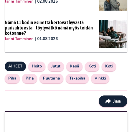
Janni Tamminen
|
02.08.2026
Nämä 11 kodin esinettä kertovat hyvästä
parisuhteesta – löytyvätkö nämä myös teidän
kotoanne?
Janni Tamminen
|
01.08.2026
AIHEET
Hoito
Jutut
Kesä
Koti
Koti
Piha
Piha
Puutarha
Takapiha
Vinkki
Jaa
🎁 Huipputarjous jatkuu: 10