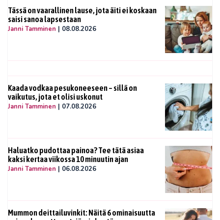
Tässä on vaarallinen lause, jota äiti ei koskaan
saisi sanoa lapsestaan
Janni Tamminen
|
08.08.2026
Kaada vodkaa pesukoneeseen – sillä on
vaikutus, jota et olisi uskonut
Janni Tamminen
|
07.08.2026
Haluatko pudottaa painoa? Tee tätä asiaa
kaksi kertaa viikossa 10 minuutin ajan
Janni Tamminen
|
06.08.2026
Mummon deittailuvinkit: Näitä 6 ominaisuutta