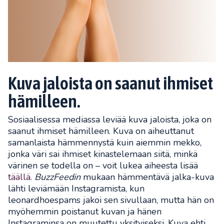
Kuva jaloista on saanut ihmiset
hämilleen.
Sosiaalisessa mediassa leviää kuva jaloista, joka on
saanut ihmiset hämilleen. Kuva on aiheuttanut
samanlaista hämmennystä kuin aiemmin mekko,
jonka väri sai ihmiset kinastelemaan siitä, minkä
värinen se todella on – voit lukea aiheesta lisää
täällä
.
BuzzFeedin
mukaan hämmentävä jalka-kuva
lähti leviämään Instagramista, kun
leonardhoespams jakoi sen sivullaan, mutta hän on
myöhemmin poistanut kuvan ja hänen
Instagraminsa on muutettu yksityiseksi. Kuva ehti