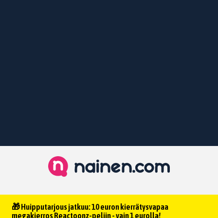
🎁 Huipputarjous jatkuu: 10 euron kierrätysvapaa
megakierros Reactoonz-peliin - vain 1 eurolla!