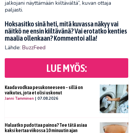
jalkojani näyttämään kiiltävältä”, kuvan ottaja
paljasti.
Hoksasitko sinä heti, mitä kuvassa näkyy vai
näitkö ne ensin kiiltävänä? Vai erotatko kenties
maalia ollenkaan? Kommentoi alla!
Lähde:
BuzzFeed
LUE MYÖS:
Kaada vodkaa pesukoneeseen – sillä on
vaikutus, jota et olisi uskonut
Janni Tamminen
|
07.08.2026
Haluatko pudottaa painoa? Tee tätä asiaa
kaksi kertaa viikossa 10 minuutin ajan