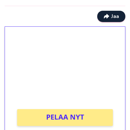
Jaa
1€ = 10€ arvosta
ilmaiskierroksia ilman
kierrätystä!
Talleta 1€
Saat heti 50 ilmaiskierrosta Tuohi 1000 -
peliin (arvo 0,20€ per kierros)!
Ei kierrätysvaatimusta!
PELAA NYT