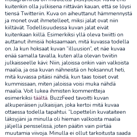
kuitenkin olla julkisena riittävän kauan, että se löysi
tiensä Twitteriin.
Kuva on aiheuttanut hämmennystä
ja monet ovat ihmetelleet, miksi jalat ovat niin
kiiltävät. Todellisuudessa kuvan jalat eivät
kuitenkaan kiillä.
Esimerkiksi yllä oleva twiitti on
auttanut ihmisiä hoksaamaan, mitä kuvassa todella
on. Ja kun hoksaat kuvan ”illuusion”, et näe kuvaa
enää samalla tavalla, kuten alla olevan twiitin
julkaisseelle kävi:
Niin, jaloissa onkin vain valkoista
maalia, ja osa kuvan nähneistä on hoksannut heti,
mitä kuvassa pitäisi nähdä, kun taas toiset ovat
kummissaan, miten jaloissa voisi muka nähdä
maalia. Voit lukea ihmisten kommentteja
esimerkiksi
täältä
. BuzzFeed tavoitti kuvan
alkuperäisen julkaisijan, joka kertoi mitä kuvaa
ottaessa todella tapahtui. ”Lopettelin kuvataiteen
läksyjäni ja minulla oli hieman valkoista maalia
jäljellä pensselissä, joten päätin vain piirtää
muutamia viivoja. Minulla ei ollut tarkoitusta saada