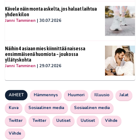
Kävele näin monta askelta, jos haluat laihtua
yhden kilon
Janni Tamminen
|
30.07.2026
Näihin 4 asiaan mies kiinnittää naisessa
ensimmäisenä huomiota – joukossa
yllätyskohta
Janni Tamminen
|
29.07.2026
AIHEET
Hämmennys
Huumori
Illuusio
Jalat
Kuva
Sosiaalinen media
Sosiaalinen media
Twitter
Twitter
Uutiset
Uutiset
Viihde
Viihde