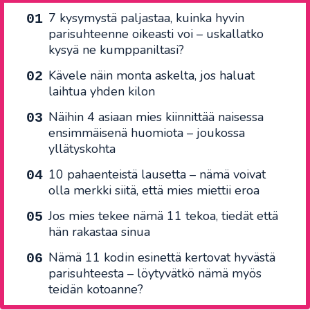
7 kysymystä paljastaa, kuinka hyvin
parisuhteenne oikeasti voi – uskallatko
kysyä ne kumppaniltasi?
Kävele näin monta askelta, jos haluat
laihtua yhden kilon
Näihin 4 asiaan mies kiinnittää naisessa
ensimmäisenä huomiota – joukossa
yllätyskohta
10 pahaenteistä lausetta – nämä voivat
olla merkki siitä, että mies miettii eroa
Jos mies tekee nämä 11 tekoa, tiedät että
hän rakastaa sinua
Nämä 11 kodin esinettä kertovat hyvästä
parisuhteesta – löytyvätkö nämä myös
teidän kotoanne?