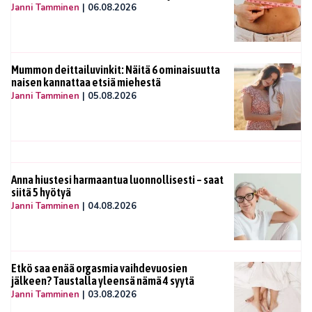
Janni Tamminen
|
06.08.2026
Mummon deittailuvinkit: Näitä 6 ominaisuutta
naisen kannattaa etsiä miehestä
Janni Tamminen
|
05.08.2026
Anna hiustesi harmaantua luonnollisesti – saat
siitä 5 hyötyä
Janni Tamminen
|
04.08.2026
Etkö saa enää orgasmia vaihdevuosien
jälkeen? Taustalla yleensä nämä 4 syytä
Janni Tamminen
|
03.08.2026