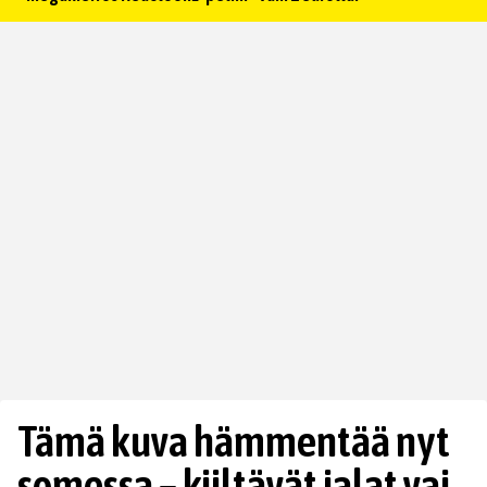
Tämä kuva hämmentää nyt
somessa – kiiltävät jalat vai