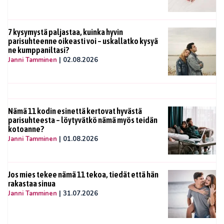
7 kysymystä paljastaa, kuinka hyvin
parisuhteenne oikeasti voi – uskallatko kysyä
ne kumppaniltasi?
Janni Tamminen
|
02.08.2026
Nämä 11 kodin esinettä kertovat hyvästä
parisuhteesta – löytyvätkö nämä myös teidän
kotoanne?
Janni Tamminen
|
01.08.2026
Jos mies tekee nämä 11 tekoa, tiedät että hän
rakastaa sinua
Janni Tamminen
|
31.07.2026