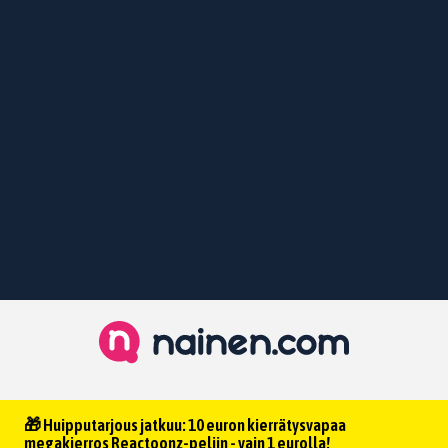
🎁 Huipputarjous jatkuu: 10 euron kierrätysvapaa
megakierros Reactoonz-peliin - vain 1 eurolla!