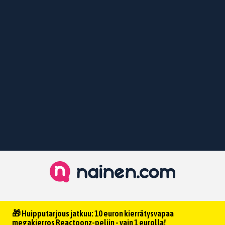
🎁 Huipputarjous jatkuu: 10 euron kierrätysvapaa
megakierros Reactoonz-peliin - vain 1 eurolla!