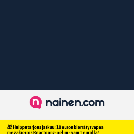
🎁 Huipputarjous jatkuu: 10 euron kierrätysvapaa
megakierros Reactoonz-peliin - vain 1 eurolla!