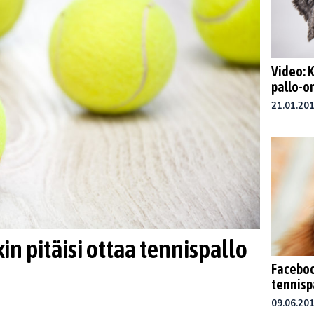
Video: 
pallo-
21.01.20
in pitäisi ottaa tennispallo
Faceboo
tennisp
09.06.20