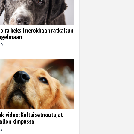
Koira keksii nerokkaan ratkaisun
ongelmaan
19
k-video: Kultaisetnoutajat
allon kimpussa
15