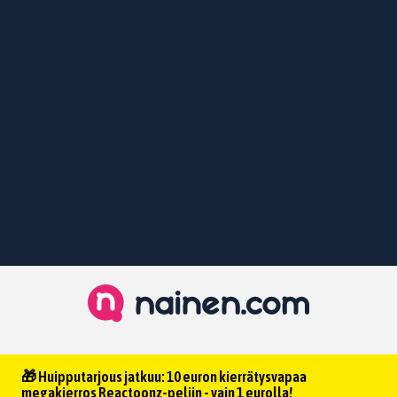
🎁 Huipputarjous jatkuu: 10 euron kierrätysvapaa
megakierros Reactoonz-peliin - vain 1 eurolla!