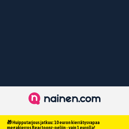
🎁 Huipputarjous jatkuu: 10 euron kierrätysvapaa
megakierros Reactoonz-peliin - vain 1 eurolla!