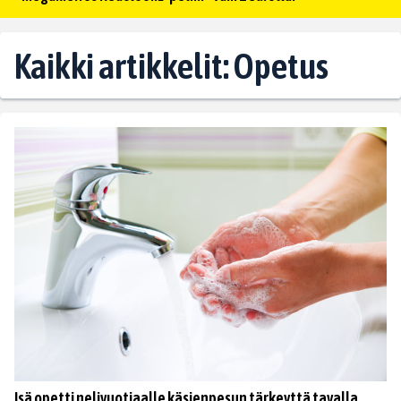
Kaikki artikkelit: Opetus
Isä opetti nelivuotiaalle käsienpesun tärkeyttä tavalla,