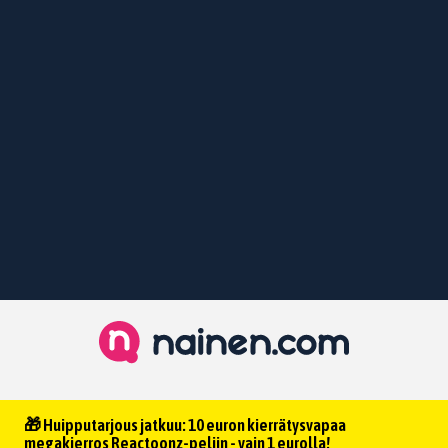
🎁 Huipputarjous jatkuu: 10 euron kierrätysvapaa
megakierros Reactoonz-peliin - vain 1 eurolla!