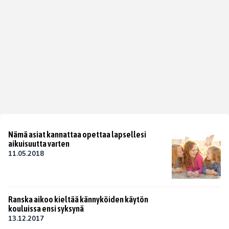
Nämä asiat kannattaa opettaa lapsellesi
aikuisuutta varten
11.05.2018
Ranska aikoo kieltää kännyköiden käytön
kouluissa ensi syksynä
13.12.2017