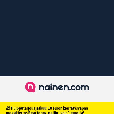
🎁 Huipputarjous jatkuu: 10 euron kierrätysvapaa
megakierros Reactoonz-peliin - vain 1 eurolla!