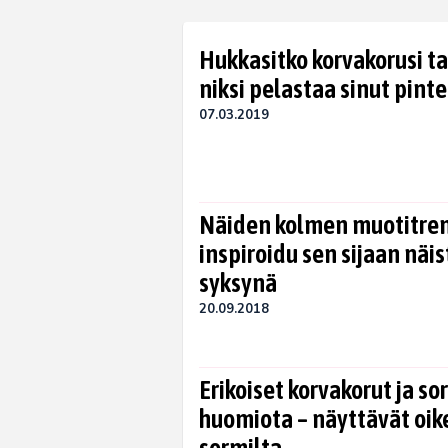
Hukkasitko korvakorusi 
niksi pelastaa sinut pint
07.03.2019
Näiden kolmen muotitrendi
inspiroidu sen sijaan näi
syksynä
20.09.2018
Erikoiset korvakorut ja s
huomiota – näyttävät oikei