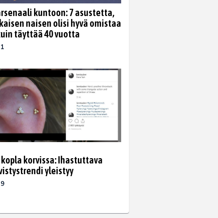
rsenaali kuntoon: 7 asustetta,
okaisen naisen olisi hyvä omistaa
uin täyttää 40 vuotta
21
kopla korvissa: Ihastuttava
istystrendi yleistyy
19