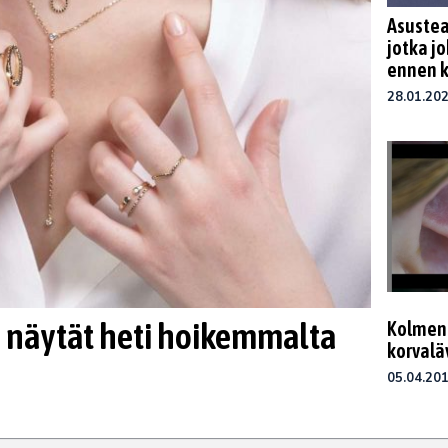
Asustea
jotka j
ennen k
28.01.20
ja näytät heti hoikemmalta
Kolmen 
korvaläv
05.04.20