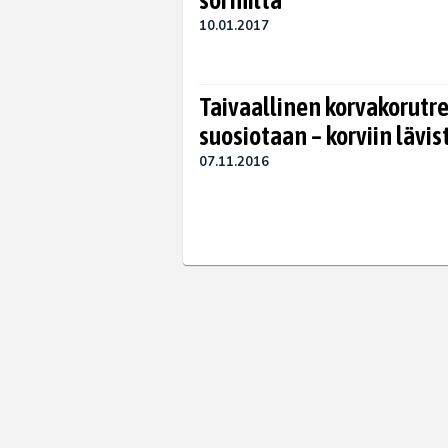
sormilta
10.01.2017
Taivaallinen korvakorutr
suosiotaan – korviin lävi
07.11.2016