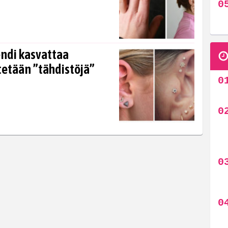
endi kasvattaa
stetään ”tähdistöjä”