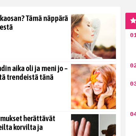
takaosan? Tämä näppärä
eestä
n aika oli ja meni jo –
stä trendeistä tänä
ormukset herättävät
lta korvilta ja