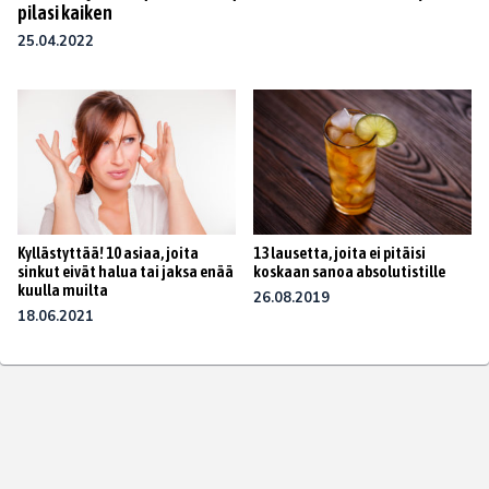
pilasi kaiken
25.04.2022
Kyllästyttää! 10 asiaa, joita
13 lausetta, joita ei pitäisi
sinkut eivät halua tai jaksa enää
koskaan sanoa absolutistille
kuulla muilta
26.08.2019
18.06.2021