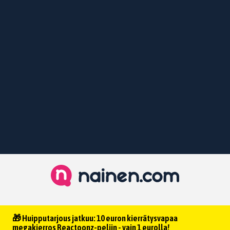
🎁 Huipputarjous jatkuu: 10 euron kierrätysvapaa
megakierros Reactoonz-peliin - vain 1 eurolla!