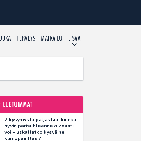
UOKA
TERVEYS
MATKAILU
LISÄÄ
LUETUIMMAT
7 kysymystä paljastaa, kuinka
hyvin parisuhteenne oikeasti
voi – uskallatko kysyä ne
kumppaniltasi?