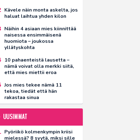
Kävele näin monta askelta, jos
haluat laihtua yhden kilon
Näihin 4 asiaan mies kiinnittää
naisessa ensimmäisenä
huomiota – joukossa
yllätyskohta
10 pahaenteistä lausetta –
nämä voivat olla merkki siitä,
että mies miettii eroa
Jos mies tekee nämä 11
tekoa, tiedät että hän
rakastaa sinua
UUSIMMAT
Pyöriikö kolmenkympin kriisi
mielessä? 8 syytä, miksi sille