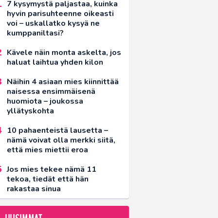
7 kysymystä paljastaa, kuinka
hyvin parisuhteenne oikeasti
voi – uskallatko kysyä ne
kumppaniltasi?
Kävele näin monta askelta, jos
haluat laihtua yhden kilon
Näihin 4 asiaan mies kiinnittää
naisessa ensimmäisenä
huomiota – joukossa
yllätyskohta
10 pahaenteistä lausetta –
nämä voivat olla merkki siitä,
että mies miettii eroa
Jos mies tekee nämä 11
tekoa, tiedät että hän
rakastaa sinua